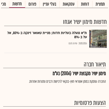
חדשות
תמצית
דוחות
עסקאות
בעלי עניין
פורום
מכיר
חדשות מימון ישיר אגחו
ת"א ננעלה בעליות חדות; מניית טאואר זינקה ב-10%, אל
על ב-8%
20.05.2026
שירות גלובס
תיאור חברה
מימון ישיר מקבוצת ישיר (2006) בע"מ
החברה עוסקת במתן אשראי חוץ-בנקאי לרכישת רכבים ומטרות אחרות.
הצעות פרסומיות