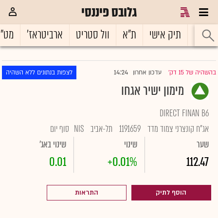
גלובס פיננסי
ראשי
תיק אישי
ת"א
וול סטריט
ארביטראז'
מט"
14:24
בהשהיה של 15 דק'
עדכון אחרון
לצפות בנתונים ללא השהיה
|
מימון ישיר אגחו
DIRECT FINAN B6
אג"ח קונצרני צמוד מדד
1191659
תל-אביב
NIS
סוף יום
שער
שינוי
שינוי באג'
0.01
+0.01%
112.47
הוסף לתיק
התראות