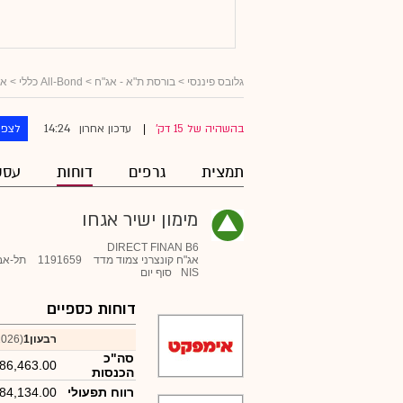
גלובס פיננסי
>
בורסת ת"א - אג"ח
>
All-Bond כללי
>
אג
14:24
בהשהיה של 15 דק'
עדכון אחרון
לצפו
|
תמצית
גרפים
דוחות
עסק
מימון ישיר אגחו
DIRECT FINAN B6
אג"ח קונצרני צמוד מדד
1191659
תל-אב
NIS
סוף יום
דוחות כספיים
רבעון1
(2026)
סה"כ
86,463.00
הכנסות
רווח תפעולי
84,134.00