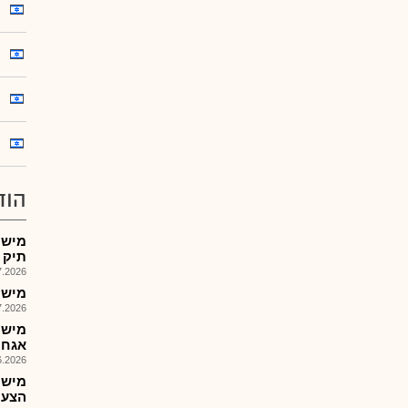
הוד
מישק
תיק 
026, 08:27
מישק
026, 09:00
אגח
026, 14:03
מישק
הצעת מ