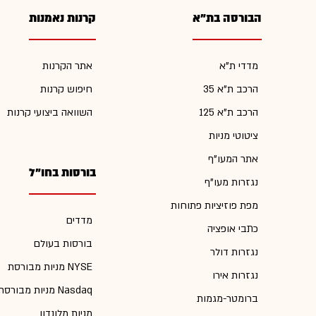
הבורסה בת"א
קרנות נאמנות
מדדי ת"א
אתר הקרנות
הרכב ת"א 35
חיפוש קרנות
הרכב ת"א 125
השוואה ביצועי קרנות
ציטוטי מניות
אתר המעו"ף
בורסות בחו"ל
נגזרות מעו"ף
מפת פוזיציות פתוחות
מדדים
כתבי אופציה
בורסות בעולם
נגזרות דולר
מניות מבורסת NYSE
נגזרות אירו
מניות מבורסת Nasdaq
ברומטר-מגמות
מניות מלונדון