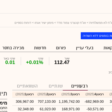
"ח לא-ממשלתיות
>
אג"ח קונצרני צמוד מדד
>
מימון ישיר אגחו
> דוחות כספיים
ת בנתונים ללא השהיה
אות
בעלי עניין
פורום
חדשות
מכירה בחסר
שער
שינוי
שינוי באג'
0.01
+0.01%
112.47
יב
רבעוניים
שנתיים
השוואתיים
תיא
רבעון4
(2025)
רבעון3
(2025)
רבעון2
(2025)
רבעון1
(2025)
306,967.00
707,133.00
1,195,742.00
-682,969.00
3
מימון
החברה
32,348.00
61,023.00
168,971.00
-50,571.00
רכבים