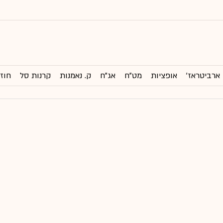
ארביטראז'
אופציות
מט"ח
אג"ח
ק. נאמנות
קרנות סל
חוזי