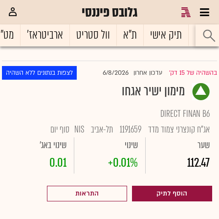
גלובס פיננסי
ראשי
תיק אישי
ת"א
וול סטריט
ארביטראז'
מט"
6/8/2026
בהשהיה של 15 דק'
עדכון אחרון
לצפות בנתונים ללא השהיה
|
מימון ישיר אגחו
DIRECT FINAN B6
אג"ח קונצרני צמוד מדד
1191659
תל-אביב
NIS
סוף יום
שער
שינוי
שינוי באג'
0.01
+0.01%
112.47
הוסף לתיק
התראות