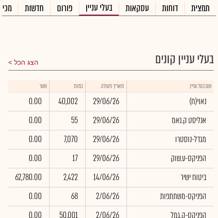
בעלי עניין
תמצית
דוחות
עסקאות
פורום
חדשות
מכיר
בעלי עניין קונים
הצג הכל
שוו
שם בעל עניין
תאריך פעולה
כמות
שער
באל
(נאוי(ח
29/06/26
40,002
0.00
0
אנליסט ק.נאמ
29/06/26
55
0.00
0
מגדל-נוסטרו
29/06/26
7,070
0.00
0
הפניקס-ע.שוק
29/06/26
17
0.00
0
ביטוח ישיר
14/06/26
2,422
62,780.00
3
הפניקס-משתתפות
2/06/26
68
0.00
0
הפניקס-ק.גמל
2/06/26
50,001
0.00
0