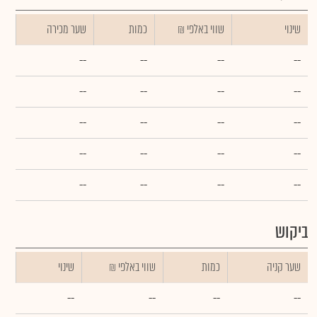
שינוי
₪ שווי באלפי
כמות
שער מכירה
--
--
--
--
--
--
--
--
--
--
--
--
--
--
--
--
--
--
--
--
ביקוש
שער קניה
כמות
₪ שווי באלפי
שינוי
--
--
--
--