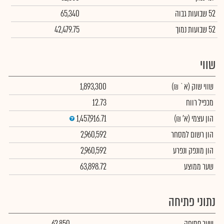
52 שבועות גבוה
65,340
52 שבועות נמוך
42,479.75
שווי
שווי שוק
(א` ₪)
1,893,300
מכפיל רווח
12.73
הון עצמי
(א' ₪)
1,457,916.71
הון רשום למסחר
2,960,592
הון מונפק ונפרע
2,960,592
שער ממוצע
63,898.72
נתוני פתיחה
שער פתיחה
62,850