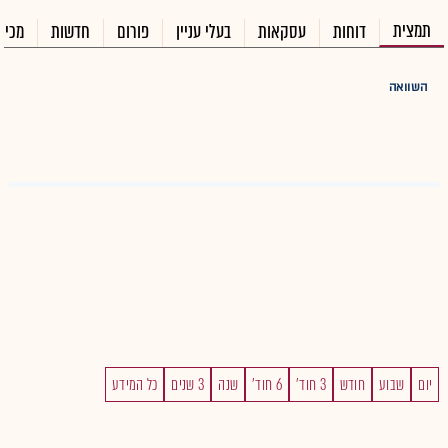
תמצית
דוחות
עסקאות
בעלי עניין
פורום
חדשות
מכיר
השוואה
יום
שבוע
חודש
3 חוד'
6 חוד'
שנה
3 שנים
כל המידע