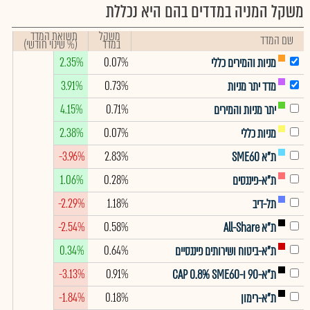
משקל המניה במדדים בהם היא נכללת
משקל
תשואת המדד
שם המדד
במדד
(% שינוי חודשי)
2.35%
0.07%
מניות והמירים כללי
3.91%
0.73%
מדד יתר מניות
4.15%
0.71%
יתר מניות והמירים
2.38%
0.07%
מניות כללי
-3.96%
2.83%
ת"א SME60
1.06%
0.28%
ת"א-פיננסים
-2.29%
1.18%
תל-דיב
-2.54%
0.58%
ת"א All-Share
0.34%
0.64%
ת"א-ביטוח ושירותים פיננסיים
-3.13%
0.91%
ת"א-90 ו-CAP 0.8% SME60
-1.84%
0.18%
ת"א-רימון