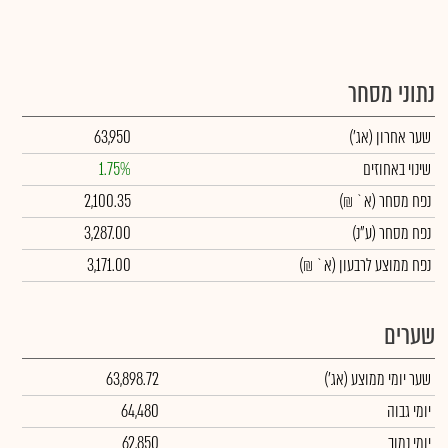
נתוני מסחר
שער אחרון
(אג')
63,950
שינוי באחוזים
1.75%
נפח מסחר
(א` ₪)
2,100.35
נפח מסחר
(ע"נ)
3,287.00
נפח ממוצע לרבעון (א` ₪)
3,171.00
שערים
שער יומי ממוצע
(אג')
63,898.72
יומי גבוה
64,480
יומי נמוך
62,850