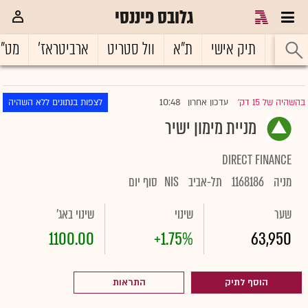
גלובס פיננסי
ראשי
תיק אישי
ת"א
וול סטריט
ארביטראז'
מט"
10:48
בהשהיה של 15 דק'
עדכון אחרון
לצפות בנתונים ללא השהיה
|
מניית מימון ישיר
DIRECT FINANCE
מניה
1168186
תל-אביב
NIS
סוף יום
שער
שינוי
שינוי באג'
1100.00
+1.75%
63,950
הוסף לתיק
התראות