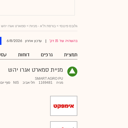
גלובס פיננסי
>
בורסת ת"א - מניות
>
סמארט אגרו יהש
>
6/8/2026
בהשהיה של 15 דק'
עדכון אחרון
|
תמצית
גרפים
דוחות
עסק
מניית סמארט אגרו יהש
SMART AGRO PU
מניה
1169481
תל-אביב
NIS
סוף יום