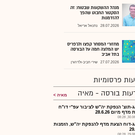
מנהל ההשקעות שבטוח: זה
הסקטור החבוט שהפך
להזדמנות
28.07.2026
נתנאל אריאל
מחזורי המסחר קפצו ולג'פריס
יש המלצה חמה על הבורסה
בתל אביב
27.07.2026
שירי חביב-ולדהורן
ות פרסומיות
עות בורסה - מאיה
מאיה
-תוצ' הנפקת יה"ש לציבור עפ"י דו"ח
דף מיום 28.6.26
30.06.2
-דוח הצעת מדף להנפקת יה"ש, הזמנות
29
29.06.2