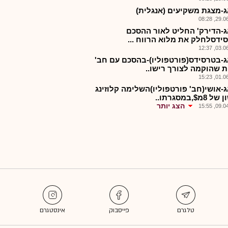
-מצגת משקיעים (אנגלית)
29.06.2
-הדירק' החליט לאור ההסכם
ידסלחלק את מלוא הרווח ...
03.06.2
-בטרסידס(פורטפוליו)-בהסכם עם חב'
ת שהוקמה לצורך רישו..
01.06.2
-אושי(חב' פורטפוליו)השלימה קלוזינג
מ$,במסגרתו..
הצג יותר
09.04.2