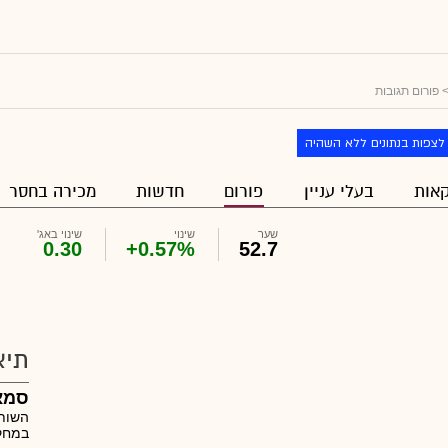
 פורום תגובות
לצפות בנתונים ללא השהיה
אות
בעלי עניין
פורום
חדשות
מכירה בחסר
שער
שינוי
שינוי באג'
0.30
+0.57%
52.7
תיא
סמא
השות
במחקר