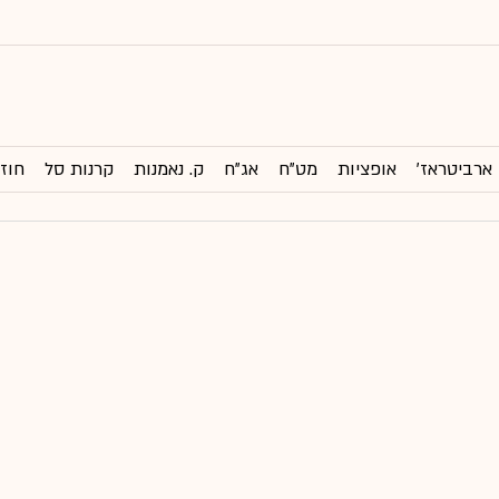
ארביטראז'
אופציות
מט"ח
אג"ח
ק. נאמנות
קרנות סל
חוזי