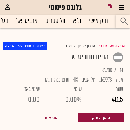
גלובס פיננסי
ראשי
תיק אישי
ת"א
וול סטריט
ארביטראז'
מט"
07:15
בהשהיה של 15 דק'
עדכון אחרון
לצפות בנתונים ללא השהיה
|
מניית סבוריט-ש
SAVOREAT-M
מניה
1169978
תל-אביב
NIS
טרום מכרז נעילה
שער
שינוי
שינוי באג'
0.00
0.00%
411.5
הוסף לתיק
התראות