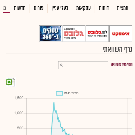
מכי
תמצית
דוחות
עסקאות
בעלי עניין
פורום
חדשות
גרף השוואתי
הוסף מניה להשוואה