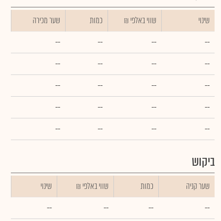
שינוי
₪ שווי באלפי
כמות
שער מכירה
--
--
--
--
--
--
--
--
--
--
--
--
--
--
--
--
--
--
--
--
ביקוש
שער קניה
כמות
₪ שווי באלפי
שינוי
--
--
--
--