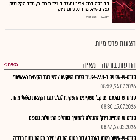
הבורסה בתל אביב ננעלה בירידות חדות; מדד הקלינטק
נפל ב-4%, מדד נפט וגז זינק
10.06.2026
שירות גלובס
הצעות פרסומיות
הודעות בורסה - מאיה
מאיה
סברט-ש-אסיפה ב-27.8-אישור הסכם השקעת 7מ'ש כנגד הקצאת כ%64מנ'
24.07.2026, 08:59
סברט-ש-בהסכם עם קב' משקיעים להשקעת 7מ'ש כנגד הקצאת כ%64 מהון..
15.07.2026, 08:30
סברט-ש-הנחיית דירק' להנהלה להמשיך בתהליכי התייעלות נוספים
27.03.2026, 08:47
סברט-ש-אישור פטנט בארהב עבור פטנט התובע יחידת חלוקת כמות מדודה