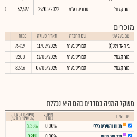
מור ק.גמל
סבוריט בע"מ
29/03/2022
42,497
8.00
מוכרים
שם בעל עניין
שם החברה
תאריך פעולה
כמות
שער
בי האד וינט(ז)
סבוריט בע"מ
11/09/2025
-76,419
.00
מור ק.גמל
סבוריט בע"מ
11/05/2025
-9,200
.00
מור ק.גמל
סבוריט בע"מ
07/05/2025
-81,916
.00
משקל המניה במדדים בהם היא נכללת
משקל
תשואת המדד
שם המדד
במדד
(% שינוי חודשי)
2.35%
0.00%
מניות והמירים כללי
3.91%
0.00%
מדד יתר מניות