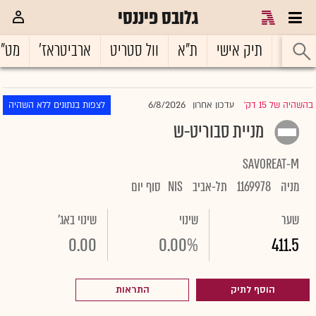
גלובס פיננסי
ראשי
תיק אישי
ת"א
וול סטריט
ארביטראז'
מט"
6/8/2026
בהשהיה של 15 דק'
עדכון אחרון
לצפות בנתונים ללא השהיה
|
מניית סבוריט-ש
SAVOREAT-M
מניה
1169978
תל-אביב
NIS
סוף יום
שער
שינוי
שינוי באג'
0.00
0.00%
411.5
הוסף לתיק
התראות