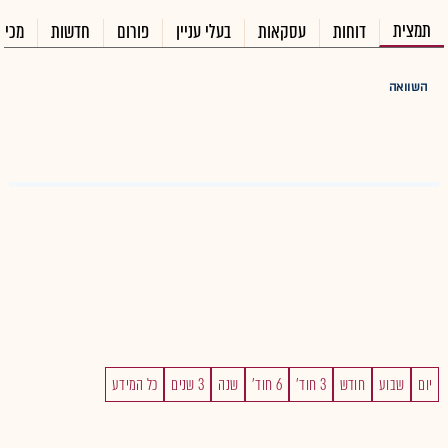
תמצית
דוחות
עסקאות
בעלי עניין
פורום
חדשות
מכיר
השוואה
יום
שבוע
חודש
3 חוד'
6 חוד'
שנה
3 שנים
כל המידע