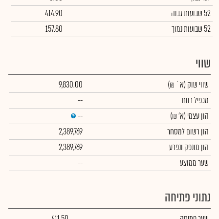
52 שבועות גבוה
414.90
52 שבועות נמוך
157.80
שווי
שווי שוק
(א` ₪)
9,830.00
מכפיל רווח
--
הון עצמי
(א' ₪)
--
הון רשום למסחר
2,389,769
הון מונפק ונפרע
2,389,769
שער ממוצע
--
נתוני פתיחה
שער פתיחה
411.50