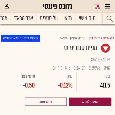
גלובס פיננסי
ראשי
תיק אישי
ת"א
וול סטריט
ארביטראז'
מט"
14:24
בהשהיה של 15 דק'
עדכון אחרון
לצפות בנתונים ללא השהיה
|
מניית סבוריט-ש
SAVOREAT-M
מניה
1169978
תל-אביב
NIS
סוף יום
שער
שינוי
שינוי באג'
-0.50
-0.12%
411.5
הוסף לתיק
התראות