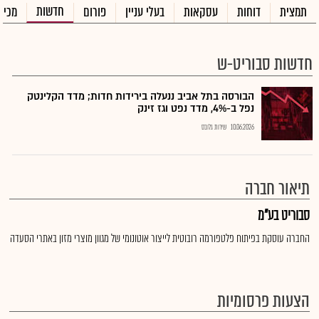
חדשות
תמצית
דוחות
עסקאות
בעלי עניין
פורום
מכיר
חדשות סבוריט-ש
הבורסה בתל אביב ננעלה בירידות חדות; מדד הקלינטק
נפל ב-4%, מדד נפט וגז זינק
10.06.2026
שירות גלובס
תיאור חברה
סבוריט בע"מ
החברה עוסקת בפיתוח פלטפורמה רובוטית לייצור אוטונומי של מגוון מוצרי מזון באתרי הסעדה
הצעות פרסומיות