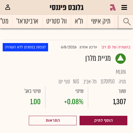
גלובס פיננסי
ראשי
תיק אישי
ת"א
וול סטריט
ארביטראז'
מט"
6/8/2026
בהשהיה של 15 דק'
עדכון אחרון
לצפות בנתונים ללא השהיה
|
מניית מלרן
MLRN
מניה
1170950
תל-אביב
NIS
סוף יום
שער
שינוי
שינוי באג'
1.00
+0.08%
1,307
הוסף לתיק
התראות