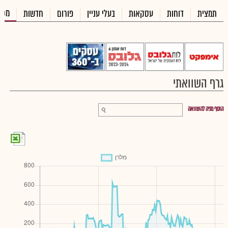
מכי
תמצית
דוחות
עסקאות
בעלי עניין
פורום
חדשות
גרף השוואתי
הוסף מניה להשוואה