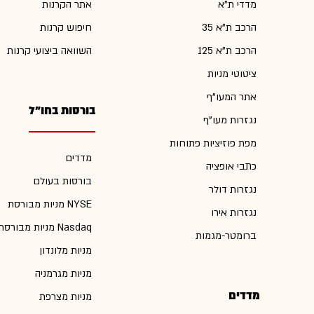
מדדי ת"א
אתר הקרנות
הרכב ת"א 35
חיפוש קרנות
הרכב ת"א 125
השוואה ביצועי קרנות
ציטוטי מניות
אתר המעו"ף
בורסות בחו"ל
נגזרות מעו"ף
מפת פוזיציות פתוחות
מדדים
כתבי אופציה
בורסות בעולם
נגזרות דולר
מניות מבורסת NYSE
נגזרות אירו
מניות מבורסת Nasdaq
ברומטר-מגמות
מניות מלונדון
מניות מגרמניה
מדדים
מניות מצרפת