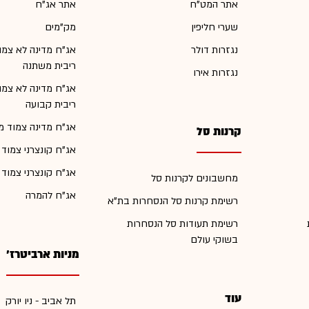
אתר המט"ח
אתר אג"ח
שערי חליפין
מק"מים
נגזרות דולר
אג"ח מדינה לא צמו
ריבית משתנה
נגזרות אירו
אג"ח מדינה לא צמו
ריבית קבועה
אג"ח מדינה צמוד מ
קרנות סל
אג"ח קונצרני צמוד
אג"ח קונצרני צמוד
מחשבונים לקרנות סל
אג"ח להמרה
רשימת קרנות סל הנסחרות בת"א
רשימת תעודות סל הנסחרות
בשוקי עולם
מניות ארביטרז'
עוד
תל אביב - ניו יורק