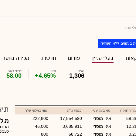
 עניין
ת בנתונים ללא השהיה
אות
בעלי עניין
פורום
חדשות
מכירה בחסר
שער
שינוי
שינוי באג'
58.00
+4.65%
1,306
תיא
ור החזקה
סוג בעל עניין
כמות ני"ע
שווי באלפי ש"ח
59.3
אינו מוסדי
17,854,590
222,800
מ.ל.
12.2
אינו מוסדי
3,685,911
46,000
החברה
לעסקי
0.2
אינו מוסדי
68,722
800