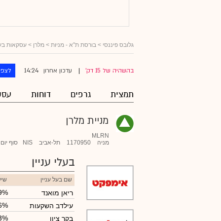
גלובס פיננסי
>
בורסת ת"א - מניות
>
מלרן
> עסקאות בעלי
14:24
בהשהיה של 15 דק'
עדכון אחרון
לצפו
|
תמצית
גרפים
דוחות
עסק
מניית מלרן
MLRN
מניה
1170950
תל-אביב
NIS
סוף יום
בעלי עניין
שם בעל עניין
שיע
9%
ריאן מואנד
6%
עילדב השקעות
3%
בקר ציון