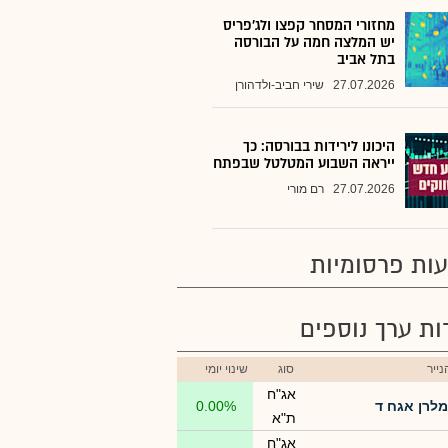
מחזורי המסחר קפצו ולג'פריס
יש המלצה חמה על הבורסה
בתל אביב
27.07.2026
שירי חביב-ולדהורן
היכונו לירידות בבורסה: כך
ייראה השבוע המטלטל שבפתח
27.07.2026
רם מורי
ות פרסומיות
רות ערך נוספים
ייר
סוג
שינוי יומי
אג"ח
מלרן אגח ד
0.00%
ת"א
אג"ח