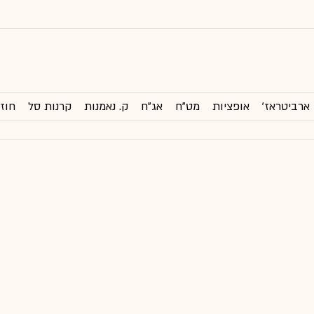
ארביטראז'
אופציות
מט"ח
אג"ח
ק. נאמנות
קרנות סל
חוזי