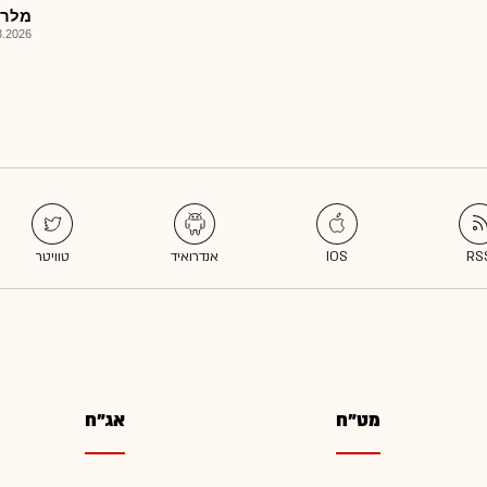
מלרן
026, 09:23
מט"ח
אג"ח