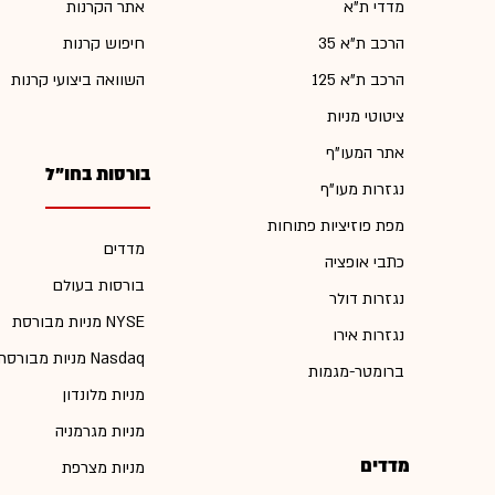
מדדי ת"א
אתר הקרנות
הרכב ת"א 35
חיפוש קרנות
הרכב ת"א 125
השוואה ביצועי קרנות
ציטוטי מניות
אתר המעו"ף
בורסות בחו"ל
נגזרות מעו"ף
מפת פוזיציות פתוחות
מדדים
כתבי אופציה
בורסות בעולם
נגזרות דולר
מניות מבורסת NYSE
נגזרות אירו
מניות מבורסת Nasdaq
ברומטר-מגמות
מניות מלונדון
מניות מגרמניה
מדדים
מניות מצרפת