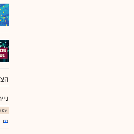
הצע
ניי
שם הנ