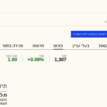
ת
לצפות בנתונים ללא השהיה
אות
בעלי עניין
פורום
חדשות
מכירה בחסר
שער
שינוי
שינוי באג'
1.00
+0.08%
1,307
תיא
מ.ל.
החברה
לעסקי