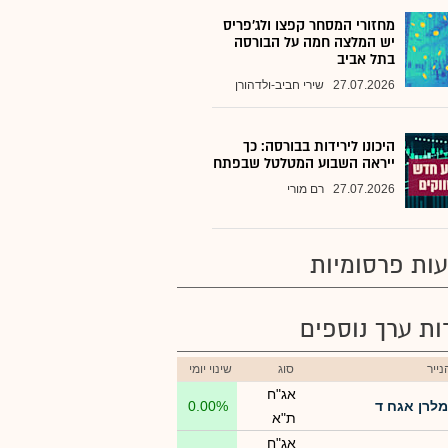
מחזורי המסחר קפצו ולג'פריס
יש המלצה חמה על הבורסה
בתל אביב
27.07.2026
שירי חביב-ולדהורן
היכונו לירידות בבורסה: כך
ייראה השבוע המטלטל שבפתח
27.07.2026
רם מורי
ות פרסומיות
רות ערך נוספים
ייר
סוג
שינוי יומי
אג"ח
מלרן אגח ד
0.00%
ת"א
אג"ח