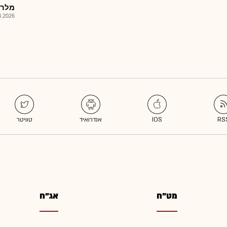
מלרן
026, 09:23
מט"ח
אג"ח