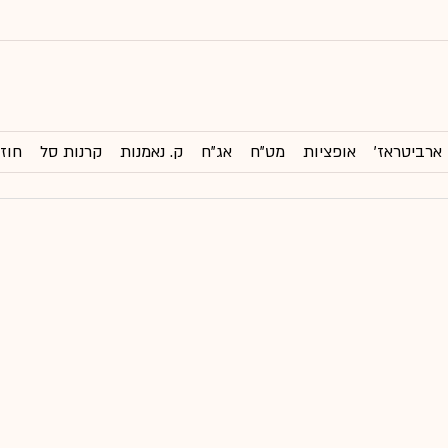
ארביטראז'
אופציות
מט"ח
אג"ח
ק. נאמנות
קרנות סל
חוזי