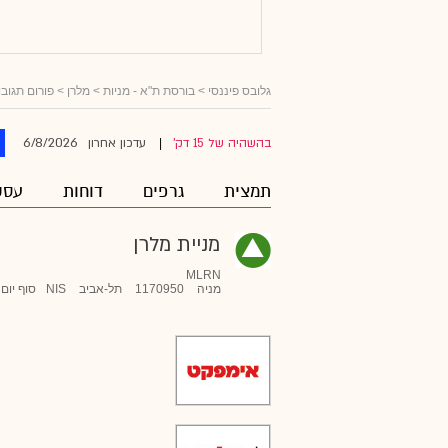
גלובס פיננסי
>
בורסת ת"א - מניות
>
מלרן
> פורום תגובו
6/8/2026
בהשהיה של 15 דק'
עדכון אחרון
|
תמצית
גרפים
דוחות
עסק
מניית מלרן
MLRN
מניה
1170950
תל-אביב
NIS
סוף יום