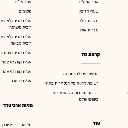
אתר המט"ח
אתר אג"ח
שערי חליפין
מק"מים
נגזרות דולר
אג"ח מדינה לא צמו
ריבית משתנה
נגזרות אירו
אג"ח מדינה לא צמו
ריבית קבועה
אג"ח מדינה צמוד מ
קרנות סל
אג"ח קונצרני צמוד
אג"ח קונצרני צמוד
מחשבונים לקרנות סל
אג"ח להמרה
רשימת קרנות סל הנסחרות בת"א
רשימת תעודות סל הנסחרות
בשוקי עולם
מניות ארביטרז'
עוד
תל אביב - ניו יורק