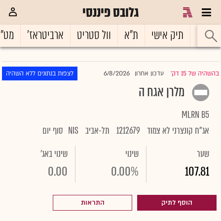
גלובס פיננסי
ראשי
תיק אישי
ת"א
וול סטריט
ארביטראז'
מט"
6/8/2026
בהשהיה של 15 דק'
עדכון אחרון
לצפות בנתונים ללא השהיה
|
מלרן אגח ה
MLRN B5
אג"ח קונצרני לא צמוד
1212679
תל-אביב
NIS
סוף יום
שער
שינוי
שינוי באג'
0.00
0.00%
107.81
הוסף לתיק
התראות