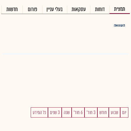
תמצית
דוחות
עסקאות
בעלי עניין
פורום
חדשות
השוואה
יום
שבוע
חודש
3 חוד'
6 חוד'
שנה
3 שנים
כל המידע