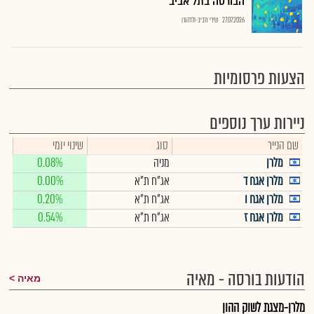
הבורסה בתל אביב
27.07.2026
שירי חביב-ולדהורן
הצעות פרסומיות
ניירות ערך נוספים
שם הנייר
סוג
שינוי יומי
מלרן
מניה
0.08%
מלרן אגח ד
אג"ח ת"א
0.00%
מלרן אגח ו
אג"ח ת"א
0.20%
מלרן אגח ז
אג"ח ת"א
0.54%
הודעות בורסה - מאיה
מאיה
מלרן-מצגת לשוק ההון