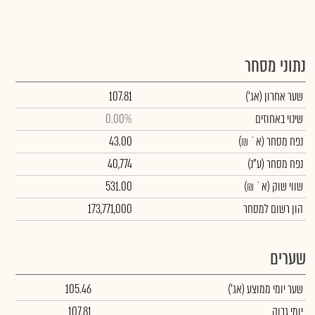
נתוני מסחר
שער אחרון
(אג')
107.81
שינוי באחוזים
0.00%
נפח מסחר
(א` ₪)
43.00
נפח מסחר
(ע"נ)
40,774
שווי שוק
(א` ₪)
531.00
הון רשום למסחר
173,771,000
שערים
שער יומי ממוצע
(אג')
105.46
יומי גבוה
107.81