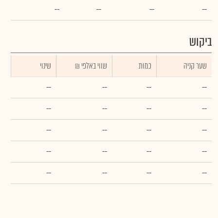
--
--
--
--
ביקוש
שער קניה
כמות
₪ שווי באלפי
שינוי
--
--
--
--
--
--
--
--
--
--
--
--
--
--
--
--
--
--
--
--