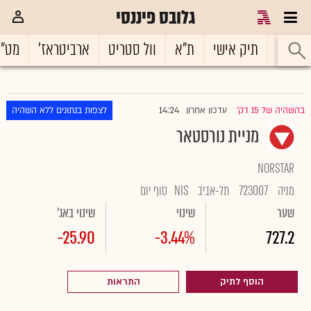
גלובס פיננסי
ראשי
תיק אישי
ת"א
וול סטריט
ארביטראז'
מט"
14:24
בהשהיה של 15 דק'
עדכון אחרון
לצפות בנתונים ללא השהיה
|
מניית נורסטאר
NORSTAR
מניה
723007
תל-אביב
NIS
סוף יום
שער
שינוי
שינוי באג'
-25.90
-3.44%
727.2
הוסף לתיק
התראות