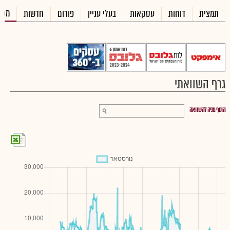
מכי
תמצית
דוחות
עסקאות
בעלי עניין
פורום
חדשות
גרף השוואתי
הוסף מניה להשוואה