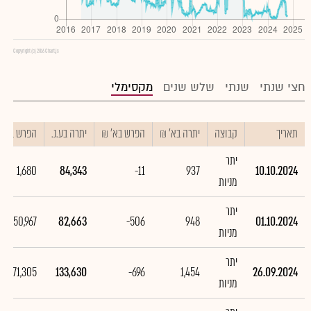
Copyright (c) 2016 Chart.js
חצי שנתי
שנתי
שלש שנים
מקסימלי
תאריך
קבוצה
יתרה בא' ₪
הפרש בא' ₪
יתרה בע.נ.
הפרש בע.נ.
יתר
1,680
84,343
-11
937
10.10.2024
מניות
יתר
-50,967
82,663
-506
948
01.10.2024
מניות
יתר
-71,305
133,630
-696
1,454
26.09.2024
מניות