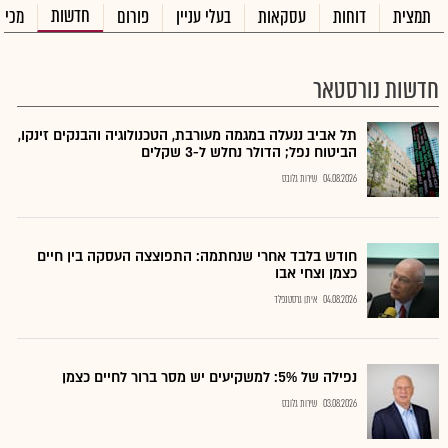
חדשות
תמצית
דוחות
עסקאות
בעלי עניין
פורום
מכיר
חדשות נורסטאר
תל אביב ננעלה במגמה מעורבת, הטכנולוגיה והבנקים זינקו,
הביטוח נפל; הדולר נחלש ל-3 שקלים
04.08.2026
שירות גלובס
חודש בלבד אחרי שנחתמה: התפוצצה העסקה בין חיים
כצמן וצחי אבו
04.08.2026
איתן גרסטנפלד
נפילה של 5%: למשקיעים יש מסר ברור לחיים כצמן
03.08.2026
שירות גלובס