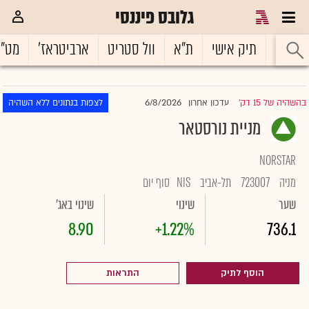
גלובס פיננסי
ראשי
תיק אישי
ת"א
וול סטריט
ארביטראז'
מט"
6/8/2026
בהשהיה של 15 דק'
עדכון אחרון
לצפות בנתונים ללא השהיה
|
מניית נורסטאר
NORSTAR
מניה
723007
תל-אביב
NIS
סוף יום
שער
שינוי
שינוי באג'
8.90
+1.22%
736.1
הוסף לתיק
התראות