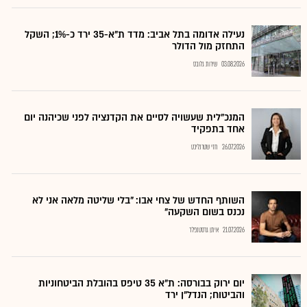
נעילה אדומה בתל אביב: מדד ת"א-35 ירד כ-1%; השקל
התחזק מול הדולר
03.08.2026
שירות גלובס
המנכ"לית שעשויה לסיים את הקדנציה לפני שכיהנה יום
אחד בתפקיד
26.07.2026
חזי שטרנליכט
השותף החדש של צחי אבו: "בלי שליטה מלאה אני לא
נכנס בשום השקעה"
21.07.2026
איתן גרסטנפלד
יום ירוק בבורסה: ת"א 35 טיפס בהובלת הביטחוניות
והביטוח; הנדל"ן ירד