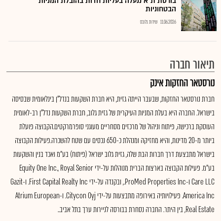
בורסת ת"א ננעלה בעליות חדות בהובלת המניות
הבטחוניות
11.06.2026
שירות גלובס
תיאור חברה
נורסטאר החזקות אינק
חברת נורסטאר החזקות, שבעבר הייתה גזית, היא חברת השקעות בנדל"ן בינלאומית שבסיסה
בישראל. החברה היא בעלת המניות העיקרית של גזית גלוב, חברת השקעות נדל"ן רב-לאומית
העוסקת ברכישה, פיתוח וניהול של מרכזים מסחריים מעוגני סופרמרקטים.הקבוצה פועלת
ביותר מ-20 מדינות, והיא מחזיקה ומנהלת כ-650 נכסים עם שטח להשכרה.פעילות הקבוצה
בישראל מתבצעת דרך חברות הבת שלה, גזית גלוב ישראל (פיתוח) בע"מ ואכד בנין והשקעות
בע"מ. פעילות הקבוצה בארצות הברית מנוהלות על-ידי Equity One Inc., Royal Senior
Care LLC ו-ProMed Properties Inc., ובקנדה על-ידי First Capital Realty Inc. ו-Gazit
America Inc. פעילויותיה באירופה מתבצעות על-ידי Citycon Oyj. ו-Atrium European
Real Estate, בין היתר. החברה נסחרת בבורסה לניירות ערך בתל אביב..