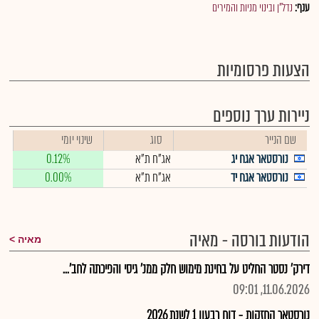
ענף:
נדל"ן ובינוי מניות והמירים
הצעות פרסומיות
ניירות ערך נוספים
שם הנייר
סוג
שינוי יומי
נורסטאר אגח יג
אג"ח ת"א
0.12%
נורסטאר אגח יד
אג"ח ת"א
0.00%
הודעות בורסה - מאיה
מאיה
דירק' נסטר החליט על בחינת מימוש חלק ממנ' גיסי והפיכתה לחב'...
11.06.2026, 09:01
נורסטאר החזקות - דוח רבעון 1 לשנת 2026