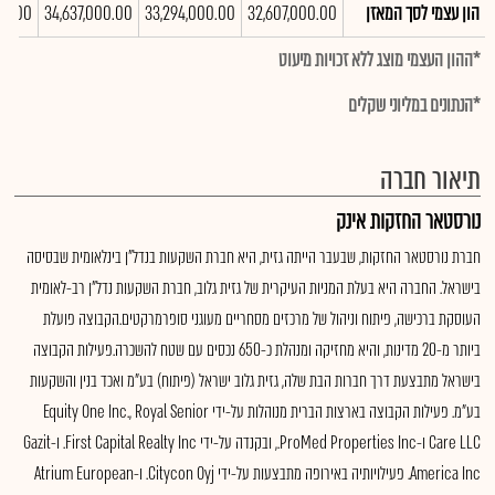
הון עצמי לסך המאזן
32,607,000.00
33,294,000.00
34,637,000.00
00.00
*ההון העצמי מוצג ללא זכויות מיעוט
*הנתונים במליוני שקלים
תיאור חברה
נורסטאר החזקות אינק
חברת נורסטאר החזקות, שבעבר הייתה גזית, היא חברת השקעות בנדל"ן בינלאומית שבסיסה
בישראל. החברה היא בעלת המניות העיקרית של גזית גלוב, חברת השקעות נדל"ן רב-לאומית
העוסקת ברכישה, פיתוח וניהול של מרכזים מסחריים מעוגני סופרמרקטים.הקבוצה פועלת
ביותר מ-20 מדינות, והיא מחזיקה ומנהלת כ-650 נכסים עם שטח להשכרה.פעילות הקבוצה
בישראל מתבצעת דרך חברות הבת שלה, גזית גלוב ישראל (פיתוח) בע"מ ואכד בנין והשקעות
בע"מ. פעילות הקבוצה בארצות הברית מנוהלות על-ידי Equity One Inc., Royal Senior
Care LLC ו-ProMed Properties Inc., ובקנדה על-ידי First Capital Realty Inc. ו-Gazit
America Inc. פעילויותיה באירופה מתבצעות על-ידי Citycon Oyj. ו-Atrium European