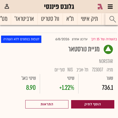
גלובס פיננסי
ראשי
תיק אישי
ת"א
וול סטריט
ארביטראז'
מט"
6/8/2026
בהשהיה של 15 דק'
עדכון אחרון
לצפות בנתונים ללא השהיה
|
מניית נורסטאר
NORSTAR
מניה
723007
תל-אביב
NIS
סוף יום
שער
שינוי
שינוי באג'
8.90
+1.22%
736.1
הוסף לתיק
התראות