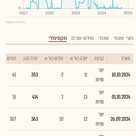
Copyright (c) 2016 Chart.js
חצי שנתי
שנתי
שלש שנים
מקסימלי
תאריך
קבוצה
יתרה בא' ₪
הפרש בא' ₪
יתרה בע.נ.
הפרש בע.נ.
יתר
-61
353
-2
11
10.10.2024
מניות
יתר
51
414
2
13
01.10.2024
מניות
יתר
307
363
10
12
26.09.2024
מניות