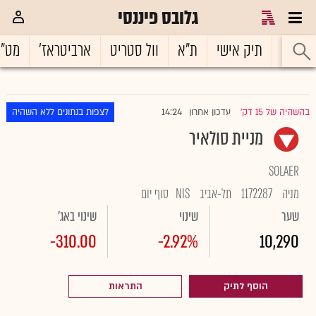
גלובס פיננסי
ראשי
תיק אישי
ת"א
וול סטריט
ארביטראז'
מט"
14:24
בהשהיה של 15 דק'
עדכון אחרון
לצפות בנתונים ללא השהיה
|
מניית סולאיר
SOLAER
מניה
1172287
תל-אביב
NIS
סוף יום
שער
שינוי
שינוי באג'
-310.00
-2.92%
10,290
הוסף לתיק
התראות