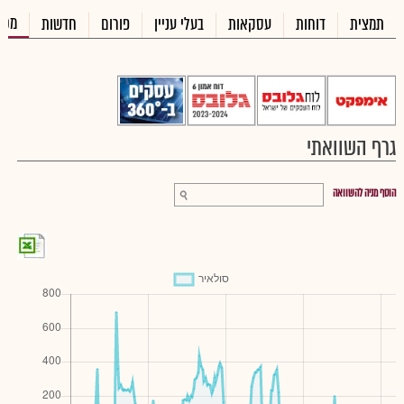
מכי
תמצית
דוחות
עסקאות
בעלי עניין
פורום
חדשות
גרף השוואתי
הוסף מניה להשוואה