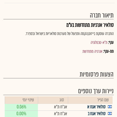
תיאור חברה
סולאיר אנרגיות מתחדשות בע"מ
החברה עוסקת בייזום,הקמה ותפעול של מערכות סולאריות בישראל ובספרד.
ענף:
ת"א-טכנולוגיה
תת-ענף:
אנרגיה מתחדשת
הצעות פרסומיות
ניירות ערך נוספים
שם הנייר
סוג
שינוי יומי
סולאיר אגח א
אג"ח ת"א
0.06%
סולאיר אגח ב
אג"ח ת"א
0.00%