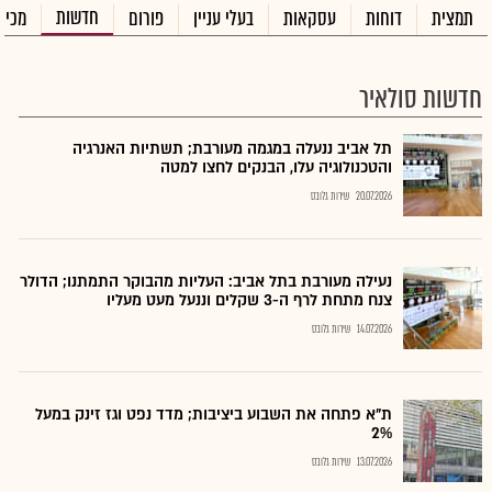
חדשות
תמצית
דוחות
עסקאות
בעלי עניין
פורום
מכיר
חדשות סולאיר
תל אביב ננעלה במגמה מעורבת; תשתיות האנרגיה
והטכנולוגיה עלו, הבנקים לחצו למטה
20.07.2026
שירות גלובס
נעילה מעורבת בתל אביב: העליות מהבוקר התמתנו; הדולר
צנח מתחת לרף ה-3 שקלים וננעל מעט מעליו
14.07.2026
שירות גלובס
ת"א פתחה את השבוע ביציבות; מדד נפט וגז זינק במעל
2%
13.07.2026
שירות גלובס