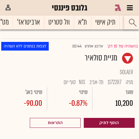
גלובס פיננסי
ראשי
תיק אישי
ת"א
וול סטריט
ארביטראז'
מט"
10:44
בהשהיה של 15 דק'
עדכון אחרון
לצפות בנתונים ללא השהיה
|
מניית סולאיר
SOLAER
מניה
1172287
תל-אביב
NIS
סוף יום
שער
שינוי
שינוי באג'
-90.00
-0.87%
10,200
הוסף לתיק
התראות