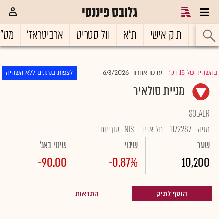
גלובס פיננסי
ראשי
תיק אישי
ת"א
וול סטריט
ארביטראז'
מט"
6/8/2026
בהשהיה של 15 דק'
עדכון אחרון
לצפות בנתונים ללא השהיה
|
מניית סולאיר
SOLAER
מניה
1172287
תל-אביב
NIS
סוף יום
שער
שינוי
שינוי באג'
-90.00
-0.87%
10,200
הוסף לתיק
התראות