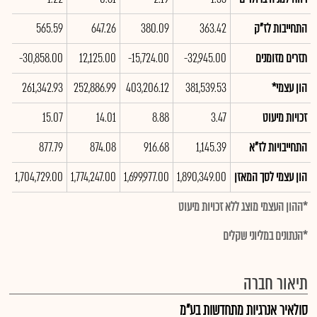
התחייבות לז"ק
363.42
380.09
647.26
565.59
39
תזרים מזומנים
-32,945.00
-15,724.00
12,125.00
-30,858.00
00
הון עצמי*
381,539.53
403,206.12
252,886.99
261,342.93
01
זכויות מיעוט
3.47
8.88
14.01
15.07
99
התחייבויות לז"א
1,145.39
916.68
874.08
877.79
63
הון עצמי לסך המאזן
1,890,349.00
1,699,977.00
1,774,247.00
1,704,729.00
00
*ההון העצמי מוצג ללא זכויות מיעוט
*הנתונים במליוני שקלים
תיאור חברה
סולאיר אנרגיות מתחדשות בע"מ