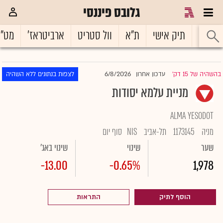
גלובס פיננסי
ראשי
תיק אישי
ת"א
וול סטריט
ארביטראז'
מט"
6/8/2026
בהשהיה של 15 דק'
עדכון אחרון
לצפות בנתונים ללא השהיה
|
מניית עלמא יסודות
ALMA YESODOT
מניה
1173145
תל-אביב
NIS
סוף יום
שער
שינוי
שינוי באג'
-13.00
-0.65%
1,978
הוסף לתיק
התראות