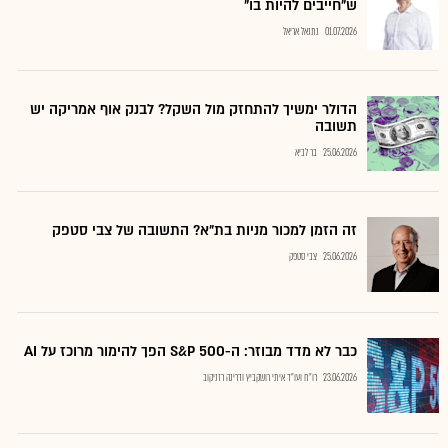
ש"חייבים להיות בו"
01.07.2026
נתנאל אריאל
הדולר ימשיך להתחזק מול השקל? לבנק אוף אמריקה יש
תשובה
25.06.2026
בר לביא
זה הזמן למכור מניות בת"א? התשובה של צבי סטפק
25.06.2026
צבי סטפק
כבר לא מדד מבוזר: ה-S&P 500 הפך להימור מרוכז על AI
23.06.2026
רו"ח ועו"ד איתי רושקביץ ודרינה רזניקוב