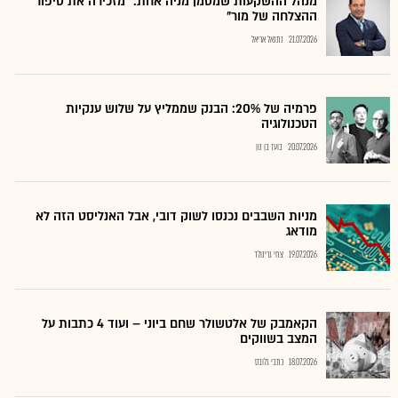
מנהל ההשקעות שמסמן מניה אחת: "מזכירה את סיפור
ההצלחה של מור"
21.07.2026
נתנאל אריאל
פרמיה של 20%: הבנק שממליץ על שלוש ענקיות
הטכנולוגיה
20.07.2026
בועז בן נון
מניות השבבים נכנסו לשוק דובי, אבל האנליסט הזה לא
מודאג
19.07.2026
צחי גרינולד
הקאמבק של אלטשולר שחם ביוני – ועוד 4 כתבות על
המצב בשווקים
18.07.2026
כתבי גלובס