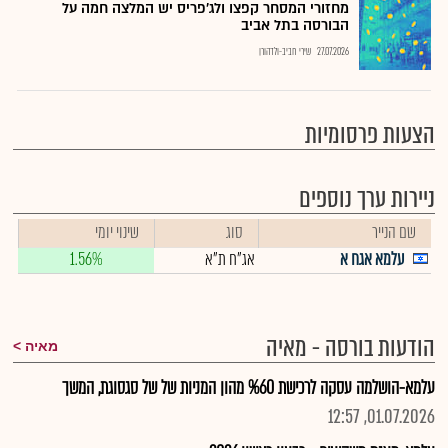
מחזורי המסחר קפצו ולג'פריס יש המלצה חמה על
הבורסה בתל אביב
27.07.2026
שירי חביב-ולדהורן
הצעות פרסומיות
ניירות ערך נוספים
שם הנייר
סוג
שינוי יומי
עלמא אגח א
אג"ח ת"א
1.56%
הודעות בורסה - מאיה
מאיה
עלמא-הושלמה עסקה לרכישת %60 מהון המניות של של סגסוגת, המשך
01.07.2026, 12:57