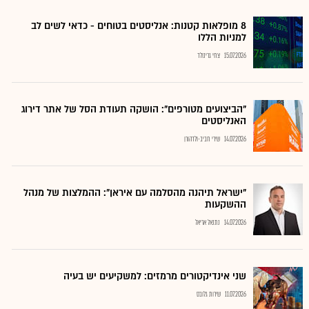
8 מופלאות קטנות: אנליסטים בטוחים - כדאי לשים לב
למניות הללו
15.07.2026
צחי גרינולד
"הביצועים מטורפים": הושקה תעודת הסל של אתר דירוג
האנליסטים
14.07.2026
שירי חביב-ולדהורן
"ישראל תיהנה מהסלמה עם איראן": ההמלצות של מנהל
ההשקעות
14.07.2026
נתנאל אריאל
שני אינדיקטורים מרמזים: למשקיעים יש בעיה
11.07.2026
שירות גלובס