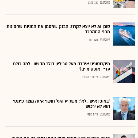
25.07.2026
כתבי גלובס
סוכן AI לא יוצא לקרוז: הבנק שמסמן את המניות שחסינות
מפני המהפכה
23.07.2026
בועז בן נון
מיקרוסופט איבדה מעל טריליון דולר מהשווי. למה כולם
עדיין אופטימיים?
27.07.2026
שירי חביב ולדהורן
"באופן אישי, לא": משקיע העל חושף איזה מוצר פיננסי
הוא לא ירכוש
21.07.2026
שירות גלובס