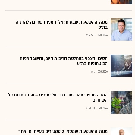
מנהל ההשקעות שבטוח: אלו המניות שחובה להחזיק
בתיק
07.07.2026
נתנאל אריאל
הסיכון הצפוי בהחלטת הריבית היום, והישג המניות
הביטחוניות בת"א
06.07.2026
רם מורי
המניה מכפר סבא שמככבת בוול סטריט – ועוד כתבות על
השווקים
04.07.2026
כתבי גלובס
מנהל ההשקעות שמסמן 2 סקטורים בעייתיים ואחד