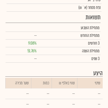
נפח מסחר
(א` ₪)
תשואות
מתחילת השבוע
מתחילת החודש
--
3 חודשים
9.08%
מתחילת השנה
51.76%
3 שנים
--
היצע
שינוי
₪ שווי באלפי
כמות
שער מכירה
--
--
--
--
--
--
--
--