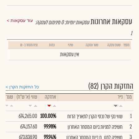
עסקאות אחרונות
עוד עסקאות
עסקאות יומיות:
0
מינימום לעסקה:
1
מספר
שעת עסקה
שער עסקה
שינוי
כמות
נפח מסחר ב- ₪
אין עסקאות
החזקות הקרן
(82)
כל החזקות הקרן
מס'
נייר
אחזקה
שווי (א' ש"ח)
שער
674,265.00
100.00%
1
שווי נקי של נכסי הקרן לתאריך הדוח
674,157.60
99.98%
2
חשיפה למניות ביום המסחר האחרון
673,838.90
99.94%
3
חשיפה למט_ח ביום המסחר האחרון