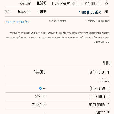
-595.89
0.84%
29
F_260326_96_96_DL_0_Y_1_00_00
109.70
5,445.00
0.81%
30
אלה פקדון אגח י
*הרכב הקרן נכון ל- 5/28/2026
סך נכסים: 3,412,375.83
כל החזקות הקרן
דף זה כולל גם נתונים שלוקטו מתוך דיווחים שפורסמו על ידי מנהל הקרן. נתונים אלה לא נבדקו על ידי גלובס ולא בוקרו על ידה, והם מוצגים כפי
שפורסמו על ידי מנהל הקרן. בשים לב לאמור, גלובס אינה מתחייבת לכך שהנתונים כאמור יהיו עדכניים תמיד והיא אינה אחראית לליקוי, טעות שגיאה
או אי דיוק שנפלו בהם.
שווי
שווי שוק
(א` ₪)
446,600
מכפיל רווח
--
הון עצמי
(א' ₪)
--
הון רשום למסחר
649,133
הון מונפק ונפרע
2,188,608
שער ממוצע
--