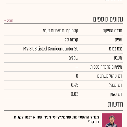
נתונים נוספים
פרופיל >>
חברה מנפיקה
קסם קרנות נאמנות בע"מ
אפיק
קרנות סל
נכס בסיס
MVIS US Listed Semiconductor 25
מטבע
שקלים
מינימום להמרה כספית
--
דמי ניהול משתנים
0
דמי מנהל
0.45
דמי נאמן
0.03
חדשות
מנהל ההשקעות שממליץ על מניה שהיא "כמו לקנות
בונקר"