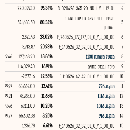
220,097.10
96.34%
4
S_020426_365_90_ND_1_Y_1_12_01
חשיפה חיובית לאג_ח ביום המסחר
541,683.50
80.34%
5
האחרון
-2,621.43
23.02%
6
F_260526_177_177_DL_0_Y_1_00_00
-3,913.87
20.93%
7
F_140526_32_32_DL_0_Y_1_00_00
99.46
127,168.20
18.86%
8
ממשל משתנה 1130
114,029.40
16.91%
9
פיקדון בבנק מסוים
-2,577.16
12.56%
10
F_110526_42_42_DL_0_Y_1_00_00
99.97
83,664.00
12.41%
11
מ.ק.מ. 726
99.21
78,768.00
11.68%
12
מ.ק.מ. 1116
99.46
69,111.00
10.25%
13
מ.ק.מ. 1016
99.77
55,602.38
8.25%
14
מ.ק.מ. 916
-1,236.78
6.61%
15
F_140526_32_32_DL_0_Y_1_00_00