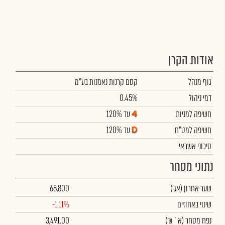
אודות הקרן
גוף מנהל
קסם קרנות נאמנות בע"מ
דמי ניהול
0.45%
חשיפה למניות
עד 120%
חשיפה למט"ח
עד 120%
סיכוני אשראי
נתוני מסחר
שער אחרון
(אג')
68,800
שינוי באחוזים
-1.11%
נפח מסחר
(א` ₪)
3,491.00