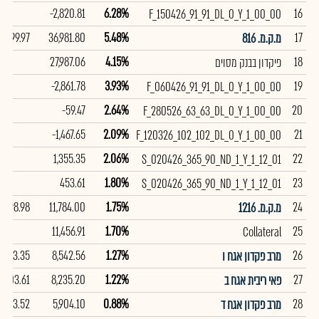
-2,820.81
6.28%
16
F_150426_91_91_DL_0_Y_1_00_00
99.97
36,981.80
5.48%
17
מ.ק.מ. 816
27,987.06
4.15%
18
פיקדון בבנק מסוים
-2,861.78
3.93%
19
F_060426_91_91_DL_0_Y_1_00_00
-59.47
2.64%
20
F_280526_63_63_DL_0_Y_1_00_00
-1,467.65
2.09%
21
F_120326_102_102_DL_0_Y_1_00_00
1,355.35
2.06%
22
S_020426_365_90_ND_1_Y_1_12_01
453.61
1.80%
23
S_020426_365_90_ND_1_Y_1_12_01
98.98
11,784.00
1.75%
24
מ.ק.מ. 1216
11,456.91
1.70%
25
Collateral
103.35
8,542.56
1.27%
26
מרב פקדון אגח ו
103.61
8,235.20
1.22%
27
פאי ריבית אגח ב
103.52
5,904.10
0.88%
28
מרב פקדון אגח ד