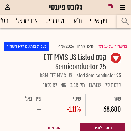
גלובס פיננסי
ראשי
תיק אישי
ת"א
וול סטריט
ארביטראז'
מט"
4/8/2026
בהשהיה של 15 דק'
עדכון אחרון
לצפות בנתונים ללא השהיה
|
קסם ETF MVIS US Listed
Semiconductor 25
KSM ETF MVIS US Listed Semiconductor 25
קרנות סל
1174119
תל-אביב
NIS
לא נסחר
שער
שינוי
שינוי באג'
--
-1.11%
68,800
הוסף לתיק
התראות