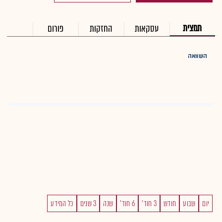
תמצית
עסקאות
החזקות
פורום
השוואה
יום
שבוע
חודש
3 חוד'
6 חוד'
שנה
3 שנים
כל המידע