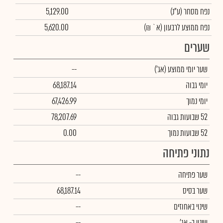
נפח מסחר
(ע"נ)
5,129.00
נפח ממוצע לרבעון (א` ₪)
5,620.00
שערים
שער יומי ממוצע
(אג')
--
יומי גבוה
68,187.14
יומי נמוך
67,426.99
52 שבועות גבוה
78,207.69
52 שבועות נמוך
0.00
נתוני פתיחה
שער פתיחה
--
שער בסיס
68,187.14
שינוי באחוזים
--
שינוי
ב- אג'
--