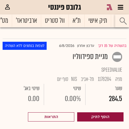
גלובס פיננסי
ראשי
תיק אישי
ת"א
וול סטריט
ארביטראז'
מט"
6/8/2026
בהשהיה של 15 דק'
עדכון אחרון
לצפות בנתונים ללא השהיה
|
מניית ספידווליו
SPEEDVALUE
מניה
1178284
תל-אביב
NIS
סוף יום
שער
שינוי
שינוי באג'
0.00
0.00%
284.5
הוסף לתיק
התראות