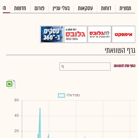
מכי
תמצית
דוחות
עסקאות
בעלי עניין
פורום
חדשות
גרף השוואתי
הוסף מניה להשוואה