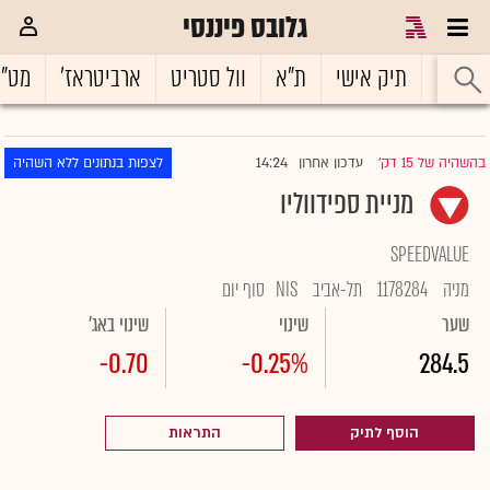
גלובס פיננסי
ראשי
תיק אישי
ת"א
וול סטריט
ארביטראז'
מט"
14:24
בהשהיה של 15 דק'
עדכון אחרון
לצפות בנתונים ללא השהיה
|
מניית ספידווליו
SPEEDVALUE
מניה
1178284
תל-אביב
NIS
סוף יום
שער
שינוי
שינוי באג'
-0.70
-0.25%
284.5
הוסף לתיק
התראות