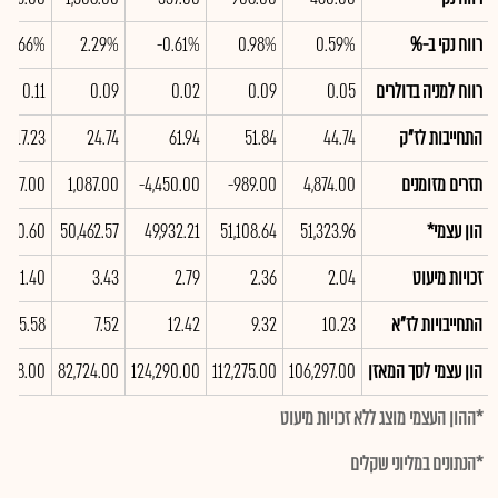
רווח נקי ב-%
0.59%
0.98%
-0.61%
2.29%
3.66%
רווח למניה בדולרים
0.05
0.09
0.02
0.09
0.11
התחייבות לז"ק
44.74
51.84
61.94
24.74
17.23
תזרים מזומנים
4,874.00
-989.00
-4,450.00
1,087.00
4,877.00
הון עצמי*
51,323.96
51,108.64
49,932.21
50,462.57
,660.60
זכויות מיעוט
2.04
2.36
2.79
3.43
1.40
התחייבויות לז"א
10.23
9.32
12.42
7.52
5.58
הון עצמי לסך המאזן
106,297.00
112,275.00
124,290.00
82,724.00
9,478.00
*ההון העצמי מוצג ללא זכויות מיעוט
*הנתונים במליוני שקלים