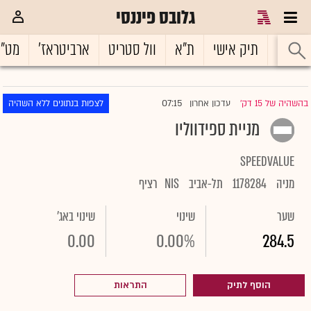
גלובס פיננסי
ראשי
תיק אישי
ת"א
וול סטריט
ארביטראז'
מט"
07:15
בהשהיה של 15 דק'
עדכון אחרון
לצפות בנתונים ללא השהיה
|
מניית ספידווליו
SPEEDVALUE
מניה
1178284
תל-אביב
NIS
רציף
שער
שינוי
שינוי באג'
0.00
0.00%
284.5
הוסף לתיק
התראות