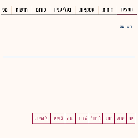
תמצית
דוחות
עסקאות
בעלי עניין
פורום
חדשות
מכיר
השוואה
יום
שבוע
חודש
3 חוד'
6 חוד'
שנה
3 שנים
כל המידע