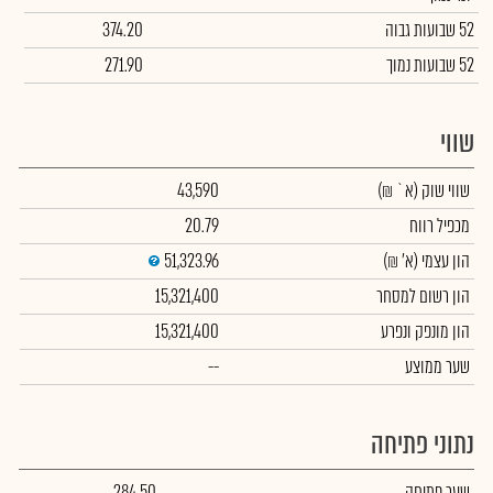
52 שבועות גבוה
374.20
52 שבועות נמוך
271.90
שווי
שווי שוק
(א` ₪)
43,590
מכפיל רווח
20.79
הון עצמי
(א' ₪)
51,323.96
הון רשום למסחר
15,321,400
הון מונפק ונפרע
15,321,400
שער ממוצע
--
נתוני פתיחה
שער פתיחה
284.50