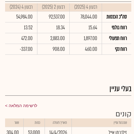
רבעון 4 (2025)
רבעון 2 (2025)
רבעון 4 (2024)
ס
סה"כ הכנסות
78,044.00
92,537.00
54,984.00
0
רווח גולמי
15.64
18.34
13.52
8
רווח תפעולי
1,897.00
2,883.00
472.00
0
רווח נקי
460.00
908.00
-337.00
0
בעלי עניין
לרשימה המלאה
קונים
שם בעל עניין
תאריך פעולה
כמות
שער
זילברמן אייל
14/4/2026
53,000
304.00