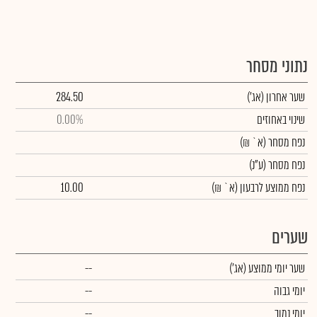
נתוני מסחר
שער אחרון
(אג')
284.50
שינוי באחוזים
0.00%
נפח מסחר
(א` ₪)
נפח מסחר
(ע"נ)
נפח ממוצע לרבעון (א` ₪)
10.00
שערים
שער יומי ממוצע
(אג')
--
יומי גבוה
--
יומי נמוך
--