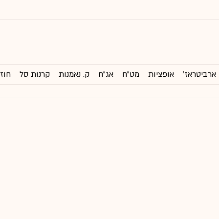
ארביטראז'
אופציות
מט"ח
אג"ח
ק. נאמנות
קרנות סל
חוזי