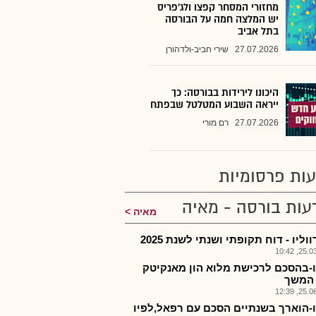
מחזורי המסחר קפצו ולג'פריס
יש המלצה חמה על הבורסה
בתל אביב
27.07.2026
שירי חביב-ולדהורן
היכונו לירידות בבורסה: כך
ייראה השבוע המטלטל שבפתח
27.07.2026
רם מורי
ות פרסומיות
עות בורסה - מאיה
מאיה
וליו - דוח תקופתי ושנתי לשנת 2025
25.03.2
-בהסכם לרכישת מלוא הון מאנקיטק
 המשך
25.06.2
-הוארך בשנתיים הסכם עם רפאל,לפיו