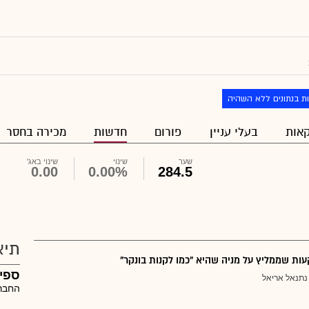
ת בנתונים ללא השהיה
אות
בעלי עניין
פורום
חדשות
מכירה בחסר
שער
שינוי
שינוי באג'
0.00
0.00%
284.5
תיא
ת שממליץ על מניה שהיא "כמו לקנות בונקר"
ספיד
נתנאל אריאל
החברה