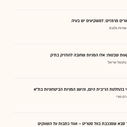
ורים מרמזים: למשקיעים יש בעיה
שירות גלובס
ות שבטוח: אלו המניות שחובה להחזיק בתיק
נתנאל אריאל
י בהחלטת הריבית היום, והישג המניות הביטחוניות בת"א
רם מורי
סבא שמככבת בוול סטריט – ועוד כתבות על השווקים