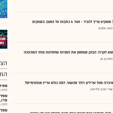
ריך להכיר - ועוד 4 כתבות על המצב בשווקים
כתבי גלובס
בועז בן נון
הצע
הוד
יבדה מעל טריליון דולר מהשווי. למה כולם עדיין אופטימיים?
ספידו
שירי חביב ולדהורן
026, 10:42
ספדו
פרו,
025, 12:39
ספדו