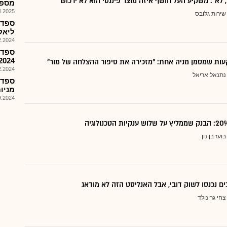
, לא": משקיע העל חושף איזה מוצר פיננסי הוא לא ירכוש
מספק
025, 13:14
שירות גלובס
ספדו
ליאקום,מ
024, 08:50
ספדו
2024;עדכון בק"ע רכישת ליאק
ות שמסמן מניה אחת: "מזכירה את סיפור ההצלחה של מור"
024, 15:54
נתנאל אריאל
ספדו
מניו
024, 08:01
בועז בן נון
ם נכנסו לשוק דובי, אבל האנליסט הזה לא מודאג
צחי גרינולד