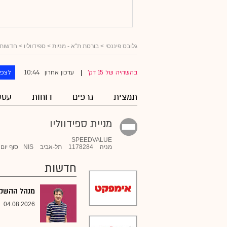
גלובס פיננסי
>
בורסת ת"א - מניות
>
ספידווליו
> חדשות
10:44
בהשהיה של 15 דק'
עדכון אחרון
לצפו
|
תמצית
גרפים
דוחות
עסק
מניית ספידווליו
SPEEDVALUE
מניה
1178284
תל-אביב
NIS
סוף יום
חדשות
מנהל ההשקעו
04.08.2026