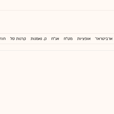
ארביטראז'
אופציות
מט"ח
אג"ח
ק. נאמנות
קרנות סל
חוזי