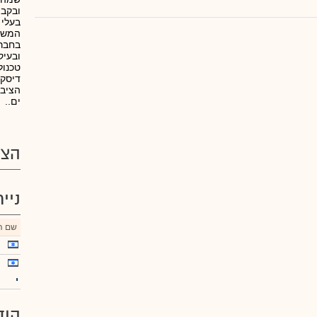
ובקבו
בעלי 
המשק
בחברו
ובעיק
טכנול
דיסקו
הציבו
ים..
הצע
ניי
שם הנ
י
הוד