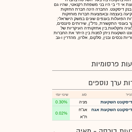
צת אי די בי היו בני משפחת רקנאטי, שהיו גם
בנק דיסקונט. החברה הינה חברת החזקות
יעה בעצמה ובאמצעות חברות מוחזקות
ת הפועלות בענפים שונים במשק הישראלי;
ר בענפי התקשורת, נדל"ן, שירותים פיננסים,
וגיה וחקלאות.בין אחזקותיה העיקריות של
נט השקעות ניתן למנות בין היתר את החברות
ריות נכסים ובנין, סלקום, אלרון, מהדרין ו-גב
ות פרסומיות
רות ערך נוספים
ייר
סוג
שינוי יומי
דיסקונט השקעות
מניה
0.30%
דיסקונט השקעות אגח
אג"ח
0.02%
ת"א
עות בורסה - מאיה