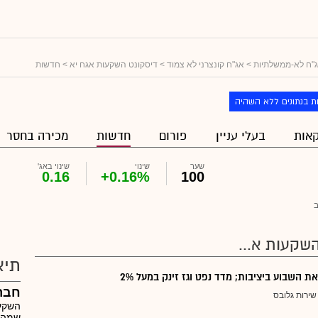
"ח לא-ממשלתיות
>
אג"ח קונצרני לא צמוד
>
דיסקונט השקעות אגח יא
> חדשות
ת בנתונים ללא השהיה
אות
בעלי עניין
פורום
חדשות
מכירה בחסר
שער
שינוי
שינוי באג'
0.16
+0.16%
100
שקעות א...
תיא
 השבוע ביציבות; מדד נפט וגז זינק במעל 2%
חבר
שירות גלובס
שמה 