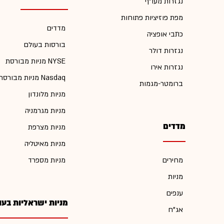
נגזרות מעו"ף
מפת פוזיציות פתוחות
מדדים
כתבי אופציה
בורסות בעולם
נגזרות דולר
מניות מבורסת NYSE
נגזרות אירו
מניות מבורסת Nasdaq
ברומטר-מגמות
מניות מלונדון
מניות מגרמניה
מדדים
מניות מצרפת
מניות מאיטליה
מחירים
מניות מספרד
מניות
ענפים
מניות ישראליות בעו
אג"ח