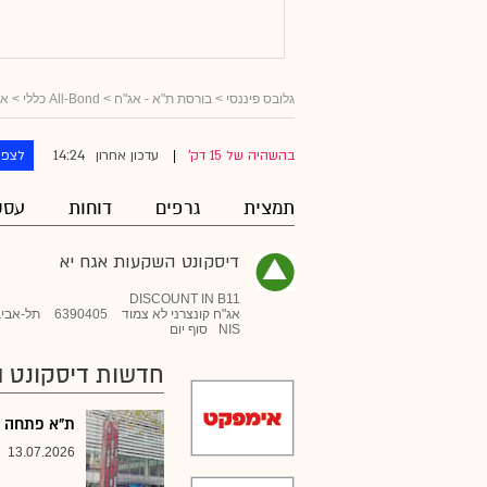
גלובס פיננסי
>
בורסת ת"א - אג"ח
>
All-Bond כללי
>
אג
14:24
בהשהיה של 15 דק'
עדכון אחרון
לצפו
|
תמצית
גרפים
דוחות
עסק
דיסקונט השקעות אגח יא
DISCOUNT IN B11
אג"ח קונצרני לא צמוד
6390405
תל-אביב
NIS
סוף יום
חדשות דיסקונט ה
ת"א פתחה את
13.07.2026