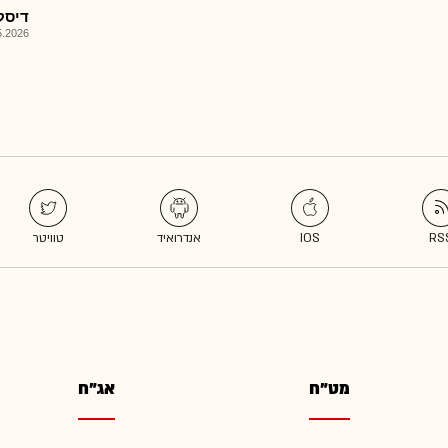
דיסקונ
026, 08:25
מט"ח
אג"ח