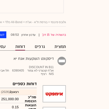
גלובס פיננסי
>
בורסת ת"א - אג"ח
>
All-Bond כללי
>
אג
08:52
בהשהיה של 15 דק'
עדכון אחרון
לצפ
|
תמצית
גרפים
דוחות
עסק
דיסקונט השקעות אגח יא
DISCOUNT IN B11
אג"ח קונצרני לא צמוד
6390405
תל-אביב
NIS
רציף
דוחות כספיים
רבעון2
(2026)
סה"כ
251,000.00
הכנסות
הוצאות
0.15