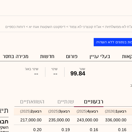
"ח לא-ממשלתיות
>
אג"ח קונצרני לא צמוד
>
דיסקונט השקעות אגח יא
> דוחות כספיים
ות בנתונים ללא השהיה
אות
בעלי עניין
פורום
חדשות
מכירה בחסר
שער
שינוי
שינוי באג'
--
--
99.84
רבעוניים
שנתיים
השוואתיים
תיא
רבעון1
(2026)
רבעון4
(2025)
רבעון3
(2025)
רבעון2
(2025)
217,000.00
235,000.00
243,000.00
336,000.00
חבר
0.20
0.19
0.16
0.16