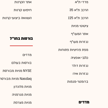
מדדי ת"א
אתר הקרנות
הרכב ת"א 35
חיפוש קרנות
הרכב ת"א 125
השוואה ביצועי קרנות
ציטוטי מניות
אתר המעו"ף
בורסות בחו"ל
נגזרות מעו"ף
מפת פוזיציות פתוחות
מדדים
כתבי אופציה
בורסות בעולם
נגזרות דולר
מניות מבורסת NYSE
נגזרות אירו
מניות מבורסת Nasdaq
ברומטר-מגמות
מניות מלונדון
מניות מגרמניה
מדדים
מניות מצרפת