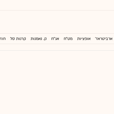
ארביטראז'
אופציות
מט"ח
אג"ח
ק. נאמנות
קרנות סל
חוזי