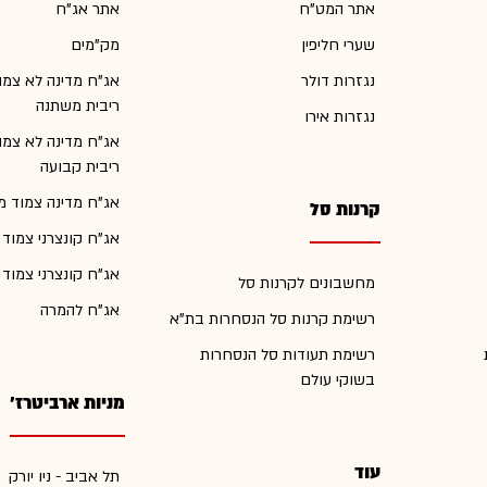
אתר המט"ח
אתר אג"ח
שערי חליפין
מק"מים
נגזרות דולר
אג"ח מדינה לא צמו
ריבית משתנה
נגזרות אירו
אג"ח מדינה לא צמו
ריבית קבועה
אג"ח מדינה צמוד מ
קרנות סל
אג"ח קונצרני צמוד
אג"ח קונצרני צמוד
מחשבונים לקרנות סל
אג"ח להמרה
רשימת קרנות סל הנסחרות בת"א
רשימת תעודות סל הנסחרות
בשוקי עולם
מניות ארביטרז'
עוד
תל אביב - ניו יורק