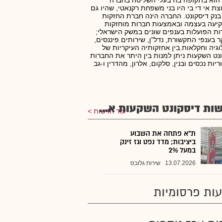
הוא בתקופה בה בעלי השליטה בחברה
צת אי די בי היו בני משפחת רקנאטי, שהיו גם
בנק דיסקונט. החברה הינה חברת החזקות
יעה בעצמה ובאמצעות חברות מוחזקות
ת הפועלות בענפים שונים במשק הישראלי;
ר בענפי התקשורת, נדל"ן, שירותים פיננסים,
וגיה וחקלאות.בין אחזקותיה העיקריות של
נט השקעות ניתן למנות בין היתר את החברות
ריות נכסים ובנין, סלקום, אלרון, מהדרין ו-גב
ות דיסקונט השקעות א...
עוד חדשות
ת"א פתחה את השבוע
ביציבות; מדד נפט וגז זינק
במעל 2%
13.07.2026
שירות גלובס
ות פרסומיות