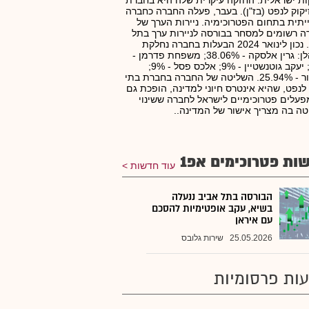
ת ישראלית. החזקה עיקרית שלה היא בחברת
יקוק לנפט (בז"ן). בעבר, פעלה החברה כחברה
תית בתחום הפטרוכימיה. ניירות הערך של
 רשומים למסחר בבורסה לניירות ערך בתל
אביב. נכון לינואר 2024 הבעלות בחברה נחלקת
כדלהלן: גרין אלסקה - 38.06%; משפחת פדרמן -
18%; יעקב גוטנשטיין - 9%; אלכס פסל - 9%;
הציבור - 25.94%. השליטה של החברה בחברת בתי
 לנפט, שהיא אינטרס חיוני למדינה, הופכת גם
עלים פטרוכימיים לישראל לחברה ששינוי
ה בה מצריך אישור של המדינה..
ות פטרוכימים אפ1
עוד חדשות
הבורסה בתל אביב ננעלה
בשיא, עקב אופטימיות להסכם
עם איראן
25.05.2026
שירות גלובס
ות פרסומיות