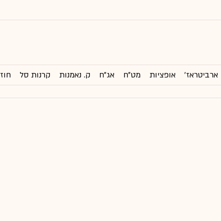
ארביטראז'
אופציות
מט"ח
אג"ח
ק. נאמנות
קרנות סל
חוזי