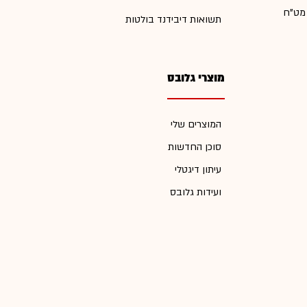
 מט"ח
תשואות דיבידנד בולטות
מוצרי גלובס
המוצרים שלי
סוכן החדשות
עיתון דיגטלי
ועידות גלובס