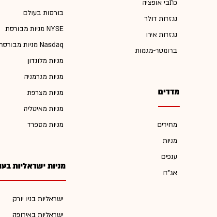
כתבי אופציה
בורסות בעולם
נגזרות דולר
מניות מבורסת NYSE
נגזרות אירו
מניות מבורסת Nasdaq
ברומטר-מגמות
מניות מלונדון
מניות מגרמניה
מדדים
מניות מצרפת
מניות מאיטליה
מחירים
מניות מספרד
מניות
ענפים
מניות ישראליות בעו
אג"ח
ישראליות בניו יורק
ישראליות באירופה