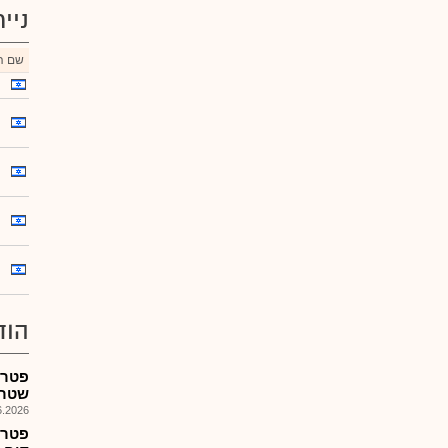
ניי
שם הנ
הוד
שטר 
026, 17:35