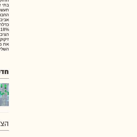
החזקו
בתי ז
תעשיי
החברה
זיקוק
את מפ
השליט
חדש
הצע