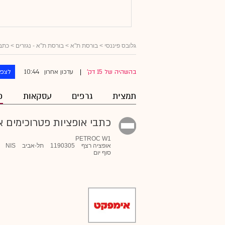
גלובס פיננסי
> בורסת ת"א >
בורסת ת"א - נגזרים
>
כתבי
10:44
בהשהיה של 15 דק'
עדכון אחרון
לצפו
|
תמצית
גרפים
עסקאות
פ
כתבי אופציות פטרוכימים אפ
PETROC W1
אופציה רצף
1190305
תל-אביב
NIS
סוף יום