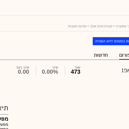
 אופציה
>
פטרוכימים אפ1
> פורום תגובות
ת בנתונים ללא השהיה
ורום
חדשות
שער
שינוי
שינוי באג'
1
0.00
0.00%
473
תיא
מפעל
מפעלי