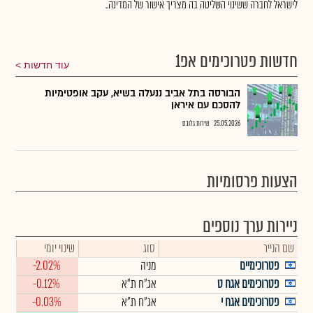
לישראל לחברה ששינוי השליטה בה מצריך אישור של המדינה..
חדשות פטרוכימים אפ1
עוד חדשות
הבורסה בתל אביב ננעלה בשיא, עקב אופטימיות
להסכם עם איראן
25.05.2026
שירות גלובס
הצעות פרסומיות
ניירות ערך נוספים
שם הנייר
סוג
שינוי יומי
פטרוכימיים
מניה
-2.02%
פטרוכימים אגח ט
אג"ח ת"א
-0.12%
פטרוכימים אגח י
אג"ח ת"א
-0.03%