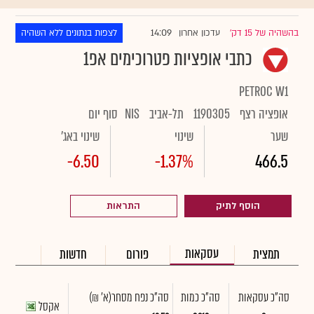
14:09
בהשהיה של 15 דק'
עדכון אחרון
לצפות בנתונים ללא השהיה
|
כתבי אופציות פטרוכימים אפ1
PETROC W1
אופציה רצף
1190305
תל-אביב
NIS
סוף יום
שער
שינוי
שינוי באג'
-6.50
-1.37%
466.5
הוסף לתיק
התראות
עסקאות
תמצית
פורום
חדשות
סה"כ עסקאות
סה"כ כמות
סה"כ נפח מסחר
(א' ₪)
אקסל