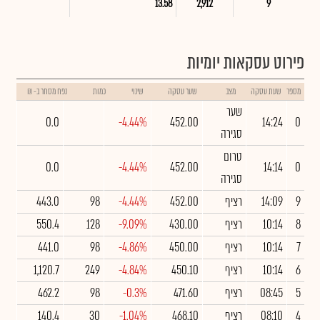
13.58
2,912
9
פירוט עסקאות יומיות
מספר
שעת עסקה
מצב
שער עסקה
שינוי
כמות
נפח מסחר ב- ₪
שער
0.0
-4.44%
452.00
14:24
0
סגירה
טרום
0.0
-4.44%
452.00
14:14
0
סגירה
9
14:09
רציף
452.00
-4.44%
98
443.0
8
10:14
רציף
430.00
-9.09%
128
550.4
7
10:14
רציף
450.00
-4.86%
98
441.0
6
10:14
רציף
450.10
-4.84%
249
1,120.7
5
08:45
רציף
471.60
-0.3%
98
462.2
4
08:10
רציף
468.10
-1.04%
30
140.4