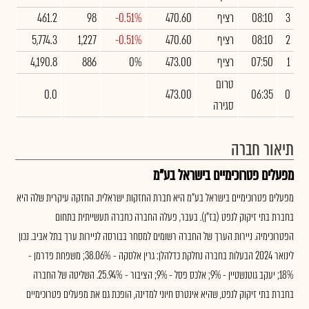
3
08:10
רציף
470.60
-0.51%
98
461.2
2
08:10
רציף
470.60
-0.51%
1,227
5,774.3
1
07:50
רציף
473.00
0%
886
4,190.8
טרום
0.0
473.00
06:35
0
סגירה
תיאור חברה
מפעלים פטרוכימיים בישראל בע"מ
מפעלים פטרוכימיים בישראל בע"מ היא חברת החזקות ישראלית. החזקה עיקרית שלה היא
בחברת בתי זיקוק לנפט (בז"ן). בעבר, פעלה החברה כחברה תעשייתית בתחום
הפטרוכימיה. ניירות הערך של החברה רשומים למסחר בבורסה לניירות ערך בתל אביב. נכון
לינואר 2024 הבעלות בחברה נחלקת כדלהלן: גרין אלסקה - 38.06%; משפחת פדרמן -
18%; יעקב גוטנשטיין - 9%; אלכס פסל - 9%; הציבור - 25.94%. השליטה של החברה
בחברת בתי זיקוק לנפט, שהיא אינטרס חיוני למדינה, הופכת גם את מפעלים פטרוכימיים