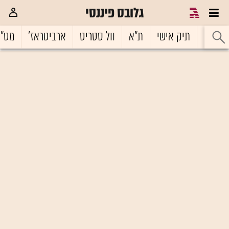
גלובס פיננסי
ראשי
תיק אישי
ת"א
וול סטריט
ארביטראז'
מט"