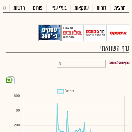
מכי
תמצית
דוחות
עסקאות
בעלי עניין
פורום
חדשות
גרף השוואתי
הוסף מניה להשוואה