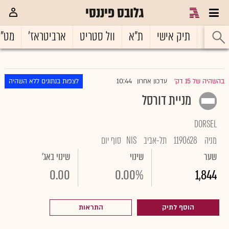
גלובס פיננסי
ראשי
תיק אישי
ת"א
וול סטריט
ארביטראז'
מט"
10:44
בהשהיה של 15 דק'
עדכון אחרון
לצפות בנתונים ללא השהיה
|
מניית דורסל
DORSEL
מניה
1190628
תל-אביב
NIS
סוף יום
שער
שינוי
שינוי באג'
0.00
0.00%
1,844
הוסף לתיק
התראות