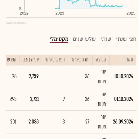
Copyright (c) 2016 Chart.js
חצי שנתי
שנתי
שלש שנים
מקסימלי
תאריך
קבוצה
יתרה בא' ₪
הפרש בא' ₪
יתרה בע.נ.
הפרש בע.נ.
יתר
28
2,759
36
10.10.2024
מניות
יתר
693
2,731
9
36
01.10.2024
מניות
יתר
201
2,038
3
27
26.09.2024
מניות