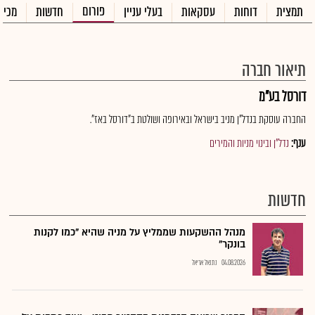
פורום
תמצית
דוחות
עסקאות
בעלי עניין
חדשות
מכיר
תיאור חברה
דורסל בע"מ
החברה עוסקת בנדל"ן מניב בישראל ובאירופה ושולטת ב"דורסל באז".
ענף:
נדל"ן ובינוי מניות והמירים
חדשות
מנהל ההשקעות שממליץ על מניה שהיא "כמו לקנות
בונקר"
04.08.2026
נתנאל אריאל