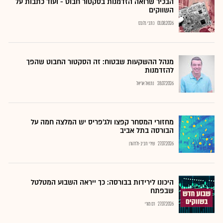
הבכיר שרואה הזדמנות בסקטור חבוט - ועוד כתבות על
השווקים
01.08.2026
כתבי גלובס
מנהל ההשקעות שבטוח: זה הסקטור החבוט שהפך
להזדמנות
28.07.2026
נתנאל אריאל
מחזורי המסחר קפצו ולג'פריס יש המלצה חמה על
הבורסה בתל אביב
27.07.2026
שירי חביב-ולדהורן
היכונו לירידות בבורסה: כך ייראה השבוע המטלטל
שבפתח
27.07.2026
רם מורי