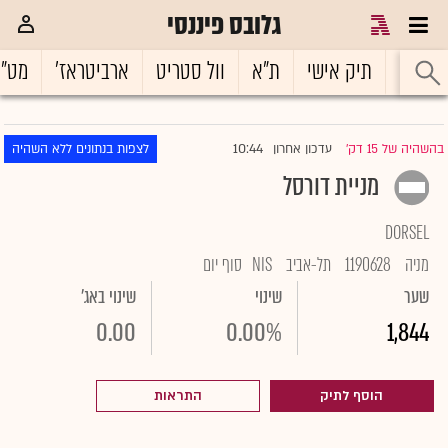
גלובס פיננסי
ראשי
תיק אישי
ת"א
וול סטריט
ארביטראז'
מט"
10:44
בהשהיה של 15 דק'
עדכון אחרון
לצפות בנתונים ללא השהיה
|
מניית דורסל
DORSEL
מניה
1190628
תל-אביב
NIS
סוף יום
שער
שינוי
שינוי באג'
0.00
0.00%
1,844
הוסף לתיק
התראות