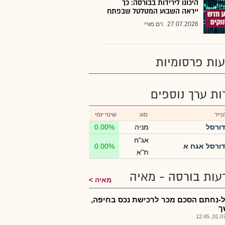
היכונו לירידות בבורסה: כך
ייראה השבוע המטלטל שבפתח
27.07.2026
רם מורי
ות פרסומיות
רות ערך נוספים
ייר
סוג
שינוי יומי
דורסל
מניה
0.00%
אג"ח
דורסל אגח א
0.00%
ת"א
עות בורסה - מאיה
מאיה
-נחתם הסכם מכר לרכישת נכס בחיפה,
ך
01.07.2