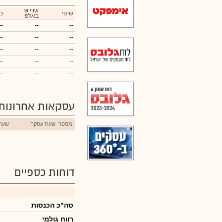
₪ שווי
שינוי
כ
באלפי
--
--
--
--
--
--
--
--
--
--
--
--
--
--
--
עסקאות אחרונות
מספר
שעת עסקה
שער
דוחות כספיים
סה"כ הכנסות
רווח גולמי