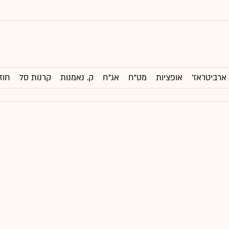
ארביטראז'
אופציות
מט"ח
אג"ח
ק. נאמנות
קרנות סל
חוז