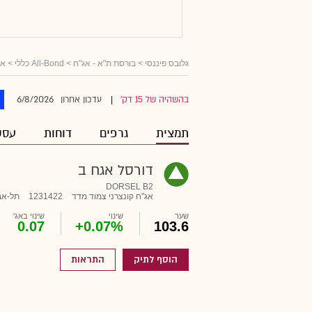
גלובס פיננסי
>
בורסת ת"א - אג"ח
>
All-Bond כללי
>
אג
6/8/2026
בהשהיה של 15 דק'
עדכון אחרון
|
תמצית
גרפים
דוחות
עסק
דורסל אגח ב
DORSEL B2
אג"ח קונצרני צמוד מדד
1231422
תל-אב
שער
שינוי
שינוי באג'
0.07
+0.07%
103.6
הוסף לתיק
התראות