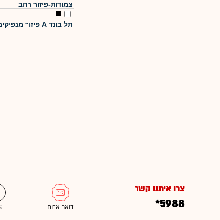
צמודות-פיזור רחב
תל בונד A פיזור מנפיקים
צרו איתנו קשר
*5988