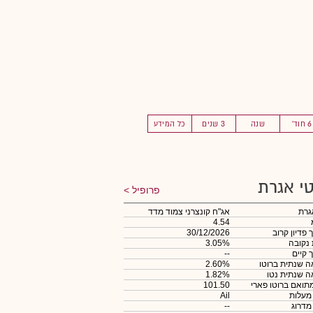
6 חוד'
שנה
3 שנים
כל המידע
י אגרת
פרופיל
גרת
אג"ח קונצרני צמוד מדד
4.54
 פדיון קרוב
30/12/2026
 נקובה
3.05%
 קיים
--
 שנתית ברוטו
2.60%
 שנתית נטו
1.82%
תואם ברוטו פארי
101.50
 מעלות
Ail
 מדרוג
--