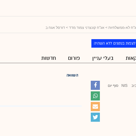
"ח לא-ממשלתיות
>
אג"ח קונצרני צמוד מדד
> דורסל אגח ב
לצפות בנתונים ללא השהיה
אות
בעלי עניין
פורום
חדשות
השוואה
יב
NIS
סוף יום