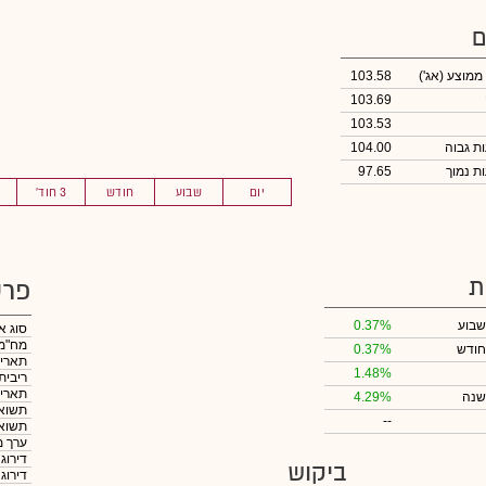
ם
 ממוצע
(אג')
103.58
103.69
103.53
104.00
97.65
יום
שבוע
חודש
3 חוד'
ת
פרט
שבוע
0.37%
סוג א
מח"מ
חודש
0.37%
תאריך
1.48%
ריבית
תאריך
שנה
4.29%
תשואה
--
תשואה
ערך מ
דירוג
ביקוש
דירוג