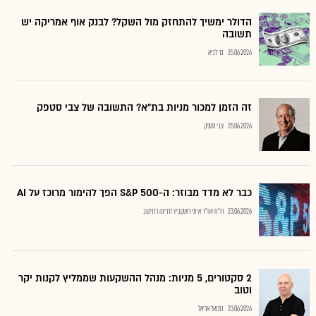
הדולר ימשיך להתחזק מול השקל? לבנק אוף אמריקה יש
תשובה
25.06.2026
בר לביא
זה הזמן למכור מניות בת"א? התשובה של צבי סטפק
25.06.2026
צבי סטפק
כבר לא מדד מבוזר: ה-S&P 500 הפך להימור מרוכז על AI
23.06.2026
רו"ח ועו"ד איתי רושקביץ ודרינה רזניקוב
2 סקטורים, 5 מניות: מנהל ההשקעות שממליץ לקנות יקר
וטוב
23.06.2026
נתנאל אריאל