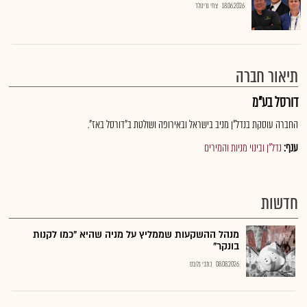
18.06.2026
צחי גרינולד
תיאור חברה
דורסל בע"מ
החברה עוסקת בנדל"ן מניב בישראל ובאירופה ושולטת ב"דורסל באז".
ענף:
נדל"ן ובינוי מניות והמירים
חדשות
מנהל ההשקעות שממליץ על מניה שהיא "כמו לקנות
בונקר"
08.08.2026
כתבי גלובס