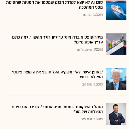
סוכן AI לא יוצא לקרוז: הבנק שמסמן את המניות שחסינות
מפני המהפכה
23.07.2026
בועז בן נון
מיקרוסופט איבדה מעל טריליון דולר מהשווי. למה כולם
עדיין אופטימיים?
27.07.2026
שירי חביב ולדהורן
"באופן אישי, לא": משקיע העל חושף איזה מוצר פיננסי
הוא לא ירכוש
21.07.2026
שירות גלובס
מנהל ההשקעות שמסמן מניה אחת: "מזכירה את סיפור
ההצלחה של מור"
21.07.2026
נתנאל אריאל