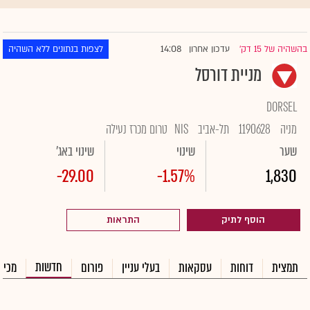
14:08
בהשהיה של 15 דק'
עדכון אחרון
לצפות בנתונים ללא השהיה
|
מניית דורסל
DORSEL
מניה
1190628
תל-אביב
NIS
טרום מכרז נעילה
שער
שינוי
שינוי באג'
-29.00
-1.57%
1,830
הוסף לתיק
התראות
חדשות
תמצית
דוחות
עסקאות
בעלי עניין
פורום
מכיר