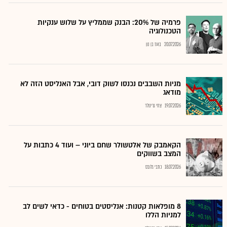
פרמיה של 20%: הבנק שממליץ על שלוש ענקיות
הטכנולוגיה
20.07.2026
בועז בן נון
מניות השבבים נכנסו לשוק דובי, אבל האנליסט הזה לא
מודאג
19.07.2026
צחי גרינולד
הקאמבק של אלטשולר שחם ביוני – ועוד 4 כתבות על
המצב בשווקים
18.07.2026
כתבי גלובס
8 מופלאות קטנות: אנליסטים בטוחים - כדאי לשים לב
למניות הללו