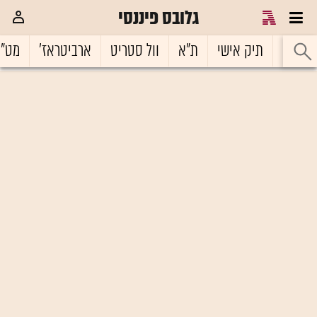
גלובס פיננסי
ראשי
תיק אישי
ת"א
וול סטריט
ארביטראז'
מט"