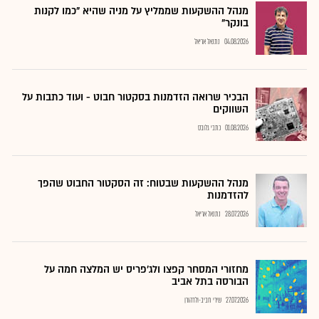
מנהל ההשקעות שממליץ על מניה שהיא "כמו לקנות
בונקר"
04.08.2026
נתנאל אריאל
הבכיר שרואה הזדמנות בסקטור חבוט - ועוד כתבות על
השווקים
01.08.2026
כתבי גלובס
מנהל ההשקעות שבטוח: זה הסקטור החבוט שהפך
להזדמנות
28.07.2026
נתנאל אריאל
מחזורי המסחר קפצו ולג'פריס יש המלצה חמה על
הבורסה בתל אביב
27.07.2026
שירי חביב-ולדהורן