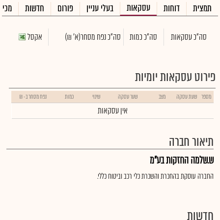
עסקאות
תמצית
דוחות
בעלי עניין
פורום
חדשות
מכיר
סה"כ עסקאות
סה"כ כמות
סה"כ נפח מסחר
(א' ₪)
אקסל
פירוט עסקאות יומיות
מספר
שעת עסקה
מצב
שער עסקה
שינוי
כמות
נפח מסחר ב- ₪
אין עסקאות
תיאור חברה
ש.שלמה החזקות בע"מ
החברה עוסקת בהחכרת והשכרת כלי רכב וביטוח כללי.
חדשות