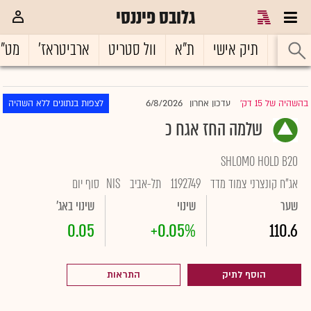
גלובס פיננסי
ראשי
תיק אישי
ת"א
וול סטריט
ארביטראז'
מט"
6/8/2026
בהשהיה של 15 דק'
עדכון אחרון
לצפות בנתונים ללא השהיה
|
שלמה החז אגח כ
SHLOMO HOLD B20
אג"ח קונצרני צמוד מדד
1192749
תל-אביב
NIS
סוף יום
שער
שינוי
שינוי באג'
0.05
+0.05%
110.6
הוסף לתיק
התראות