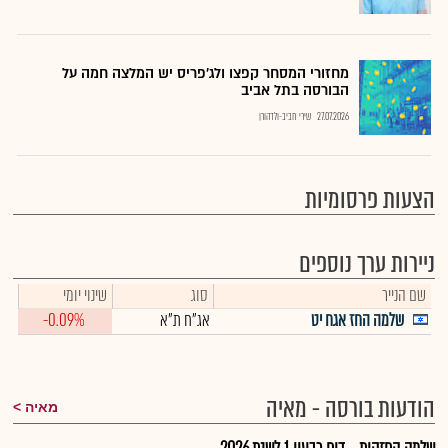
מחזורי המסחר קפצו ולג'פריס יש המלצה חמה על
הבורסה בתל אביב
27.07.2026
שירי חביב-ולדהורן
הצעות פרסומיות
ניירות ערך נוספים
שם הנייר
סוג
שינוי יומי
שלמה החז אגח יט
אג"ח ת"א
-0.09%
הודעות בורסה - מאיה
מאיה