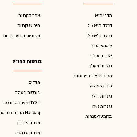
מדדי ת"א
אתר הקרנות
הרכב ת"א 35
חיפוש קרנות
הרכב ת"א 125
השוואה ביצועי קרנות
ציטוטי מניות
אתר המעו"ף
בורסות בחו"ל
נגזרות מעו"ף
מפת פוזיציות פתוחות
מדדים
כתבי אופציה
בורסות בעולם
נגזרות דולר
מניות מבורסת NYSE
נגזרות אירו
מניות מבורסת Nasdaq
ברומטר-מגמות
מניות מלונדון
מניות מגרמניה