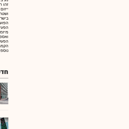
זהו ת
ייזום
בישרא
הפועל
הפעיל
ואספק
הפעלת
הקמה 
נוספו
חדש