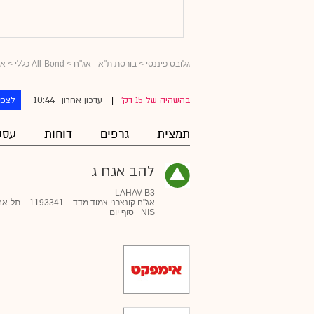
גלובס פיננסי
>
בורסת ת"א - אג"ח
>
All-Bond כללי
>
אג
10:44
בהשהיה של 15 דק'
עדכון אחרון
לצפו
|
תמצית
גרפים
דוחות
עסק
להב אגח ג
LAHAV B3
אג"ח קונצרני צמוד מדד
1193341
תל-אב
NIS
סוף יום