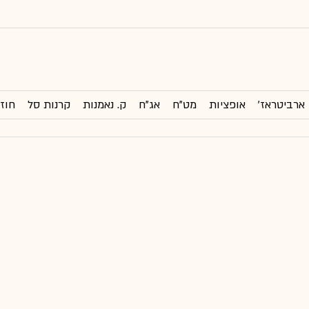
ארביטראז'
אופציות
מט"ח
אג"ח
ק. נאמנות
קרנות סל
חוזי