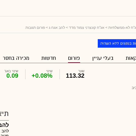
"ח לא-ממשלתיות
>
אג"ח קונצרני צמוד מדד
>
להב אגח ג
> פורום תגובות
ת בנתונים ללא השהיה
אות
בעלי עניין
פורום
חדשות
מכירה בחסר
שער
שינוי
שינוי באג'
0.09
+0.08%
113.32
יב
תיא
להב 
מניב 