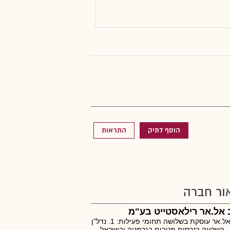
הוסף לתיק
התראות
ור חברה
אל.אר רילאסטייט בע"מ
להב אל.אר עוסקת בשלושה תחומי פעילות: 1. נדל”ן
- השקעה בנכסים מניבים בגרמניה ובישראל.