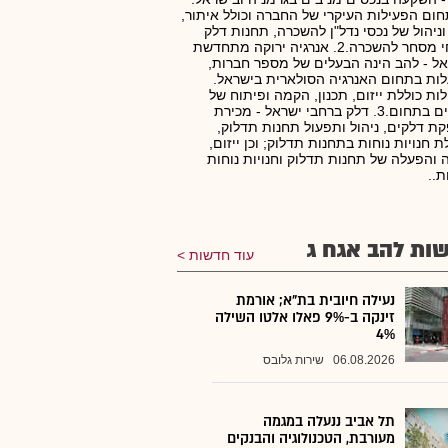
חום הפעילות העיקרי של החברה וכולל איתור,
 וניהול של נכסי נדל"ן להשכרה, תחנות דלק
ושטחי מסחר להשכרה.2. אנרגיה ירוקה מתחדשת
ל - להב הינה הבעלים של מספר חברות,
ות בתחום האנרגיה הסולארית בישראל.
ות כוללת ייזום, תכנון, הקמה ופיתוח של
מיזמים בתחום.3. דלק ברחבי ישראל - מכירת
ת דלקים, ניהול ותפעול תחנות תדלוק,
 חנויות נוחות בתחנות תדלוק; וכן ייזום,
והפעלה של תחנות תדלוק וחנויות נוחות
ת..
ות להב אגח ג
עוד חדשות
נעילה חיובית בת"א; אורמת
זינקה ב-9% פאלו אלטו השילה
4%
06.08.2026
שירות גלובס
תל אביב ננעלה במגמה
מעורבת, הטכנולוגיה והבנקים