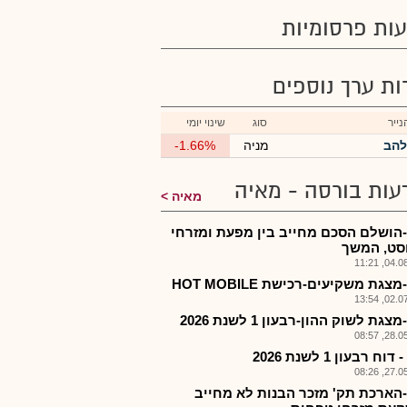
ות פרסומיות
רות ערך נוספים
ייר
סוג
שינוי יומי
להב
מניה
-1.66%
עות בורסה - מאיה
מאיה
הושלם הסכם מחייב בין מפעת ומזרחי
וסט, המשך
04.08.2
צגת משקיעים-רכישת HOT MOBILE
02.07.2
גת לשוק ההון-רבעון 1 לשנת 2026
28.05.2
וח רבעון 1 לשנת 2026
27.05.2
הארכת תק' מזכר הבנות לא מחייב