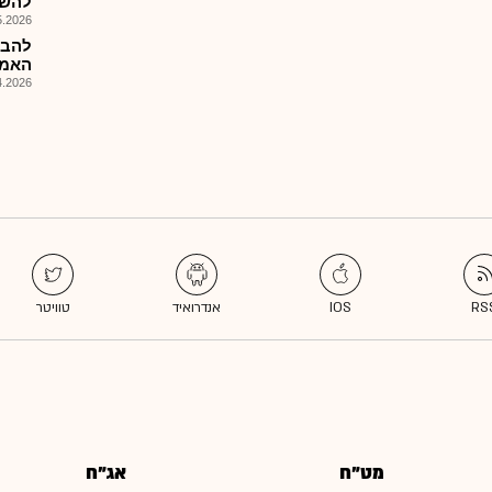
להשק
026, 08:25
להב-
האמו
026, 14:01
מט"ח
אג"ח