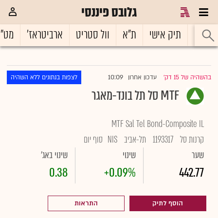
גלובס פיננסי
ראשי
תיק אישי
ת"א
וול סטריט
ארביטראז'
מט"
10:09
בהשהיה של 15 דק'
עדכון אחרון
לצפות בנתונים ללא השהיה
|
MTF סל תל בונד-מאגר
MTF Sal Tel Bond-Composite IL
קרנות סל
1193317
תל-אביב
NIS
סוף יום
שער
שינוי
שינוי באג'
0.38
+0.09%
442.77
הוסף לתיק
התראות