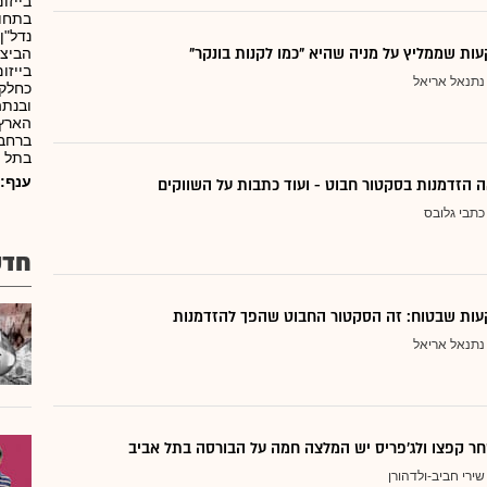
בייזו
בתחום
נדל"ן
ת שממליץ על מניה שהיא "כמו לקנות בונקר"
הביצ
בייזו
נתנאל אריאל
כחלק 
הארץ.
ברחבי
בתל א
ענף:
 הזדמנות בסקטור חבוט - ועוד כתבות על השווקים
כתבי גלובס
חדש
ות שבטוח: זה הסקטור החבוט שהפך להזדמנות
נתנאל אריאל
ר קפצו ולג'פריס יש המלצה חמה על הבורסה בתל אביב
שירי חביב-ולדהורן