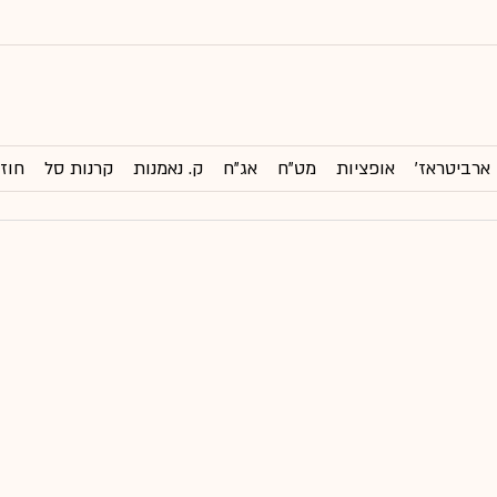
ארביטראז'
אופציות
מט"ח
אג"ח
ק. נאמנות
קרנות סל
חוזי