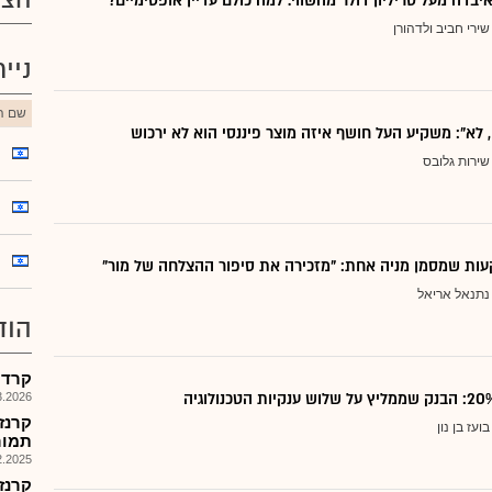
יבדה מעל טריליון דולר מהשווי. למה כולם עדיין אופטימיים?
שירי חביב ולדהורן
ניי
שם הנ
, לא": משקיע העל חושף איזה מוצר פיננסי הוא לא ירכוש
שירות גלובס
ות שמסמן מניה אחת: "מזכירה את סיפור ההצלחה של מור"
נתנאל אריאל
הוד
קרדן 
026, 17:31
קרנז
בועז בן נון
תמורת 351 
025, 18:31
קרנז