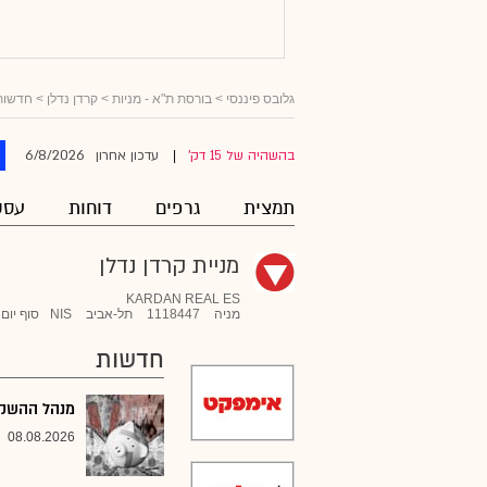
גלובס פיננסי
>
בורסת ת"א - מניות
>
קרדן נדלן
> חדשות
6/8/2026
בהשהיה של 15 דק'
עדכון אחרון
|
תמצית
גרפים
דוחות
עסק
מניית קרדן נדלן
KARDAN REAL ES
מניה
1118447
תל-אביב
NIS
סוף יום
חדשות
מנהל ההשקעו
08.08.2026