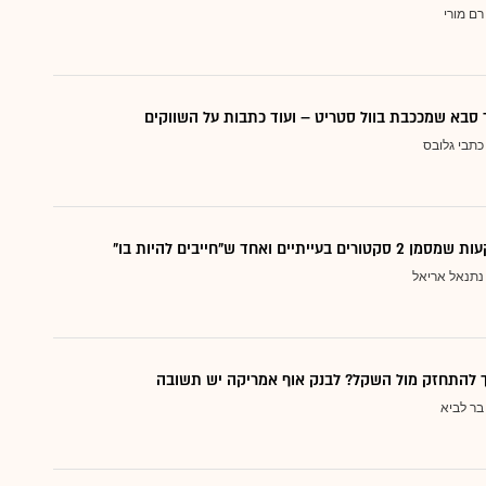
רם מורי
סבא שמככבת בוול סטריט – ועוד כתבות על השווקים
כתבי גלובס
עייתיים ואחד ש"חייבים להיות בו"
נתנאל אריאל
ך להתחזק מול השקל? לבנק אוף אמריקה יש תשובה
בר לביא