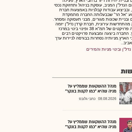
ם ובניית יחידות דיור ברחבי הארץ, פעילה
 הנדל"ן המניב, עוסקת בניהול ותחזוקת נכסי
, ובביצוע עבודות קבלניות באמצעות חברת
וע “אל הר” שבבעלותה.החברה מתמקדת
ם ובניית שכונות מגורים, מבני תעסוקה ומסחר.
מהתחדשות עירונית, חברת קרדן נדל"ן יזמה
ובנתה פרויקטים של תמ"א 38 ופינוי בינוי במרכז
 החברה ביצעה ומבצעת פרויקטים רבים
 הארץ.מניותיה נסחרות בבורסה לניירות ערך
ביב..
נדל"ן ובינוי מניות והמירים
ות
מנהל ההשקעות שממליץ על
מניה שהיא "כמו לקנות בונקר"
08.08.2026
כתבי גלובס
מנהל ההשקעות שממליץ על
מניה שהיא "כמו לקנות בונקר"