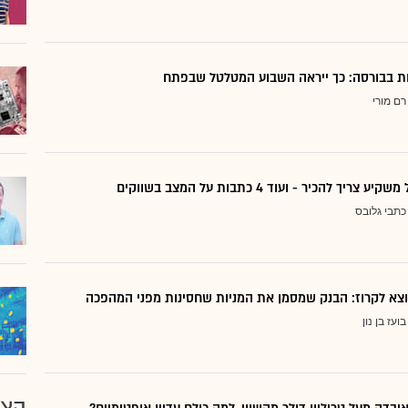
דות בבורסה: כך ייראה השבוע המטלטל שבפתח
רם מורי
ריך להכיר - ועוד 4 כתבות על המצב בשווקים
כתבי גלובס
בועז בן נון
הצע