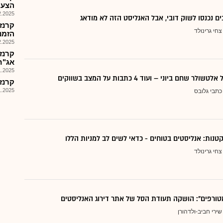
הצעת מ
025, 08:02
ם נכנסו לשוק דובי, אבל האנליסט הזה לא מודאג
קרנז
צחי גרינולד
הזמנות 5
025, 08:05
קרנז
אג"ח 
025, 09:08
 שחם ביוני – ועוד 4 כתבות על המצב בשווקים
קרנז 
025, 17:42
כתבי גלובס
צחי גרינולד
טורפים": הושקה תעודת הסל של אתר דירוג האנליסטים
שירי חביב-ולדהורן