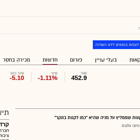
לצפות בנתונים ללא השהיה
אות
בעלי עניין
פורום
חדשות
מכירה בחסר
שער
שינוי
שינוי באג'
-5.10
-1.11%
452.9
תיא
ת שממליץ על מניה שהיא "כמו לקנות בונקר"
קרדן
כתבי גלובס
חברת 