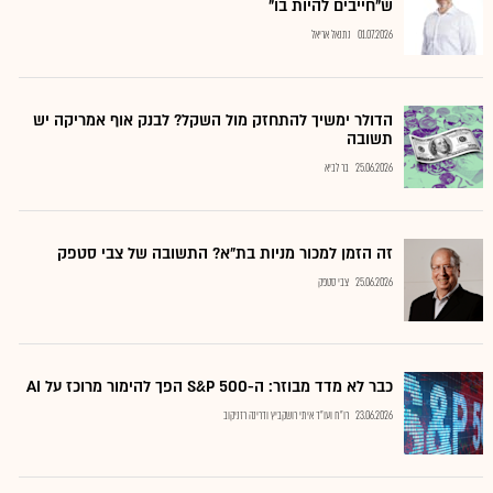
ש"חייבים להיות בו"
01.07.2026
נתנאל אריאל
הדולר ימשיך להתחזק מול השקל? לבנק אוף אמריקה יש
תשובה
25.06.2026
בר לביא
זה הזמן למכור מניות בת"א? התשובה של צבי סטפק
25.06.2026
צבי סטפק
כבר לא מדד מבוזר: ה-S&P 500 הפך להימור מרוכז על AI
23.06.2026
רו"ח ועו"ד איתי רושקביץ ודרינה רזניקוב