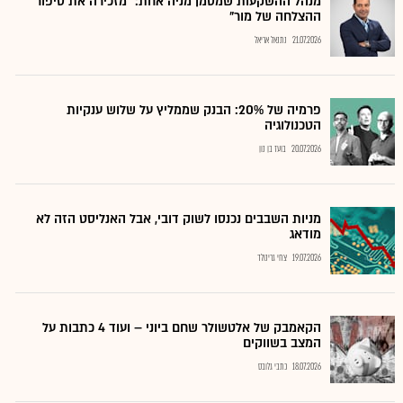
מנהל ההשקעות שמסמן מניה אחת: "מזכירה את סיפור
ההצלחה של מור"
21.07.2026
נתנאל אריאל
פרמיה של 20%: הבנק שממליץ על שלוש ענקיות
הטכנולוגיה
20.07.2026
בועז בן נון
מניות השבבים נכנסו לשוק דובי, אבל האנליסט הזה לא
מודאג
19.07.2026
צחי גרינולד
הקאמבק של אלטשולר שחם ביוני – ועוד 4 כתבות על
המצב בשווקים
18.07.2026
כתבי גלובס