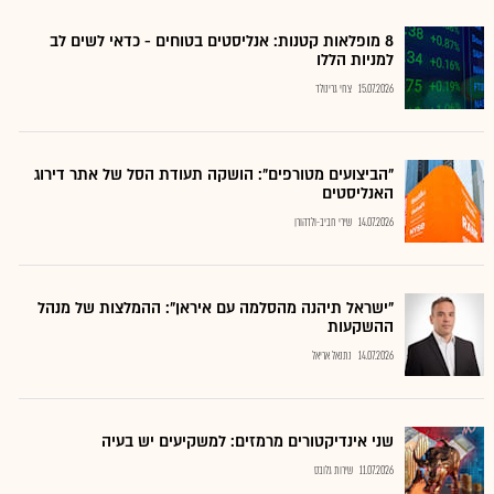
8 מופלאות קטנות: אנליסטים בטוחים - כדאי לשים לב
למניות הללו
15.07.2026
צחי גרינולד
"הביצועים מטורפים": הושקה תעודת הסל של אתר דירוג
האנליסטים
14.07.2026
שירי חביב-ולדהורן
"ישראל תיהנה מהסלמה עם איראן": ההמלצות של מנהל
ההשקעות
14.07.2026
נתנאל אריאל
שני אינדיקטורים מרמזים: למשקיעים יש בעיה
11.07.2026
שירות גלובס