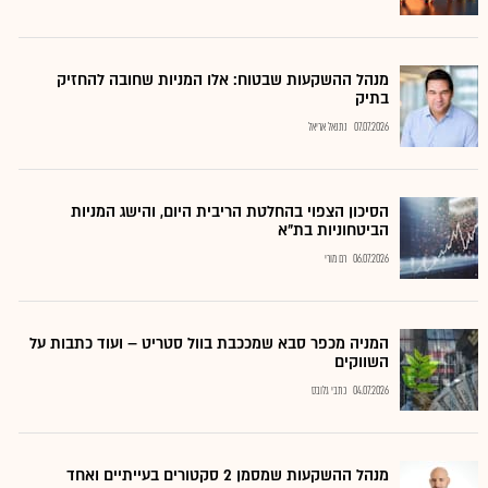
מנהל ההשקעות שבטוח: אלו המניות שחובה להחזיק
בתיק
07.07.2026
נתנאל אריאל
הסיכון הצפוי בהחלטת הריבית היום, והישג המניות
הביטחוניות בת"א
06.07.2026
רם מורי
המניה מכפר סבא שמככבת בוול סטריט – ועוד כתבות על
השווקים
04.07.2026
כתבי גלובס
מנהל ההשקעות שמסמן 2 סקטורים בעייתיים ואחד