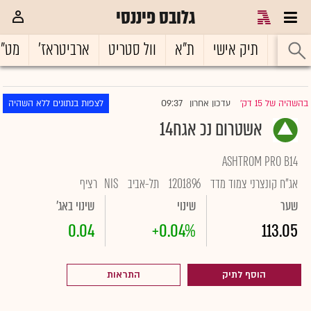
גלובס פיננסי
ראשי
תיק אישי
ת"א
וול סטריט
ארביטראז'
מט"
09:37
בהשהיה של 15 דק'
עדכון אחרון
לצפות בנתונים ללא השהיה
|
אשטרום נכ אגח14
ASHTROM PRO B14
אג"ח קונצרני צמוד מדד
1201896
תל-אביב
NIS
רציף
שער
שינוי
שינוי באג'
0.04
+0.04%
113.05
הוסף לתיק
התראות