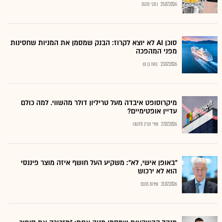
25.07.2026
כתבי גלובס
סוכן AI לא יוצא לקרוז: הבנק שמסמן את המניות שחסינות
מפני המהפכה
23.07.2026
בועז בן נון
מיקרוסופט איבדה מעל טריליון דולר מהשווי. למה כולם
עדיין אופטימיים?
27.07.2026
שירי חביב ולדהורן
"באופן אישי, לא": משקיע העל חושף איזה מוצר פיננסי
הוא לא ירכוש
21.07.2026
שירות גלובס