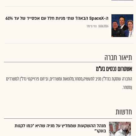
ה-SpaceX הבאה? שתי מניות חלל עם אפסייד של עד 61%
18.06.2026
צחי גרינולד
תיאור חברה
אשטרום נכסים בע"מ
החברה עוסקת בנדל"ן מניב לתעשיה,מסחר,מלונאות ומשרדים, וביזום פרוייקטי נדל"ן למשרדים
ןמסחר.
חדשות
מנהל ההשקעות שממליץ על מניה שהיא "כמו לקנות
בונקר"