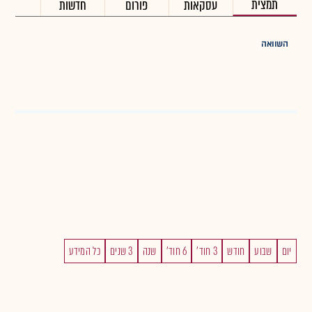
תמצית
עסקאות
פורום
חדשות
השוואה
יום
שבוע
חודש
3 חוד'
6 חוד'
שנה
3 שנים
כל המידע