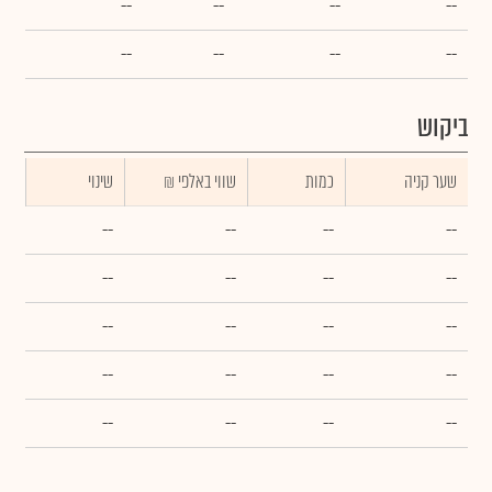
--
--
--
--
--
--
--
--
ביקוש
שער קניה
כמות
₪ שווי באלפי
שינוי
--
--
--
--
--
--
--
--
--
--
--
--
--
--
--
--
--
--
--
--