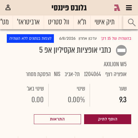
גלובס פיננסי
ראשי
תיק אישי
ת"א
וול סטריט
ארביטראז'
מט"
6/8/2026
בהשהיה של 15 דק'
עדכון אחרון
לצפות בנתונים ללא השהיה
|
כתבי אופציות אקסיליון אפ 5
AXILION W5
אופציה רצף
1204064
תל-אביב
NIS
הפסקת מסחר
שער
שינוי
שינוי באג'
0.00
0.00%
9.3
הוסף לתיק
התראות