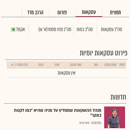
עסקאות
תמצית
פורום
הרכב מדד
סה"כ עסקאות
סה"כ כמות
סה"כ נפח מסחר
(א' ₪)
אקסל
פירוט עסקאות יומיות
מספר
שעת עסקה
מצב
שער עסקה
שינוי
כמות
נפח מסחר ב- ₪
אין עסקאות
חדשות
מנהל ההשקעות שממליץ על מניה שהיא "כמו לקנות
בונקר"
04.08.2026
נתנאל אריאל