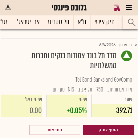
גלובס פיננסי
ראשי
תיק אישי
ת"א
וול סטריט
ארביטראז'
מט"
6/8/2026
עדכון אחרון
מדד תל בונד צמודות בנקים וחברות
ממשלתיות
Tel Bond Banks and GovComp
מדד אגרות חוב
750
תל-אביב
NIS
סוף יום
שער
שינוי
שינוי באג'
0.00
+0.05%
392.71
הוסף לתיק
התראות