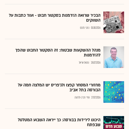
הבכיר שרואה הזדמנות בסקטור חבוט - ועוד כתבות על
השווקים
01.08.2026
כתבי גלובס
מנהל ההשקעות שבטוח: זה הסקטור החבוט שהפך
להזדמנות
28.07.2026
נתנאל אריאל
מחזורי המסחר קפצו ולג'פריס יש המלצה חמה על
הבורסה בתל אביב
27.07.2026
שירי חביב-ולדהורן
היכונו לירידות בבורסה: כך ייראה השבוע המטלטל
שבפתח