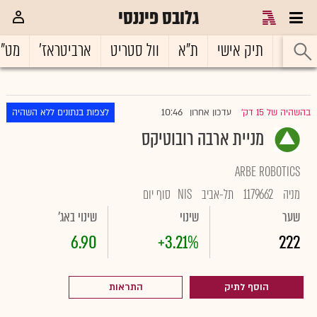
גלובס פיננסי
ראשי
תיק אישי
ת"א
וול סטריט
ארביטראז'
מט"
10:46
בהשהיה של 15 דק'
עדכון אחרון
לצפות בנתונים ללא השהיה
|
מניית ארבה רובוטיקס
ARBE ROBOTICS
מניה
1179662
תל-אביב
NIS
סוף יום
שער
שינוי
שינוי באג'
6.90
+3.21%
222
הוסף לתיק
התראות