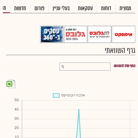
מכי
תמצית
דוחות
עסקאות
בעלי עניין
פורום
חדשות
גרף השוואתי
הוסף מניה להשוואה