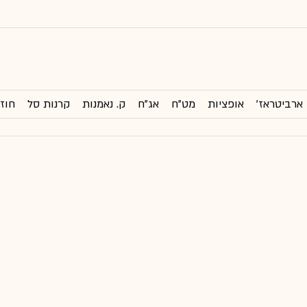
ארביטראז'
אופציות
מט"ח
אג"ח
ק. נאמנות
קרנות סל
חוזי