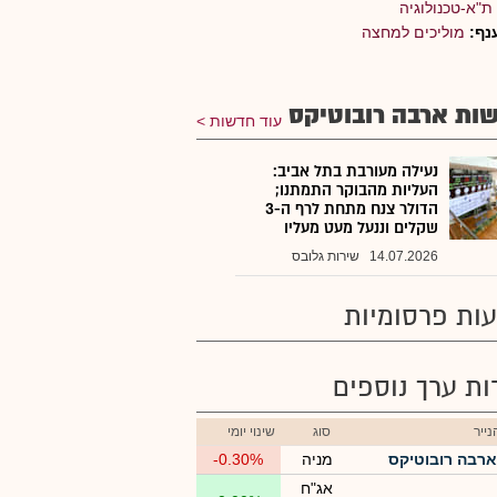
ת"א-טכנולוגיה
נף:
מוליכים למחצה
ות ארבה רובוטיקס
עוד חדשות
נעילה מעורבת בתל אביב:
העליות מהבוקר התמתנו;
הדולר צנח מתחת לרף ה-3
שקלים וננעל מעט מעליו
14.07.2026
שירות גלובס
ות פרסומיות
רות ערך נוספים
ייר
סוג
שינוי יומי
ארבה רובוטיקס
מניה
-0.30%
אג"ח