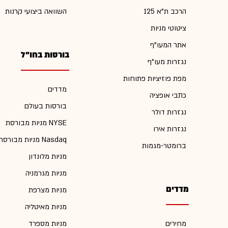
הרכב ת"א 125
השוואה ביצועי קרנות
ציטוטי מניות
אתר המעו"ף
בורסות בחו"ל
נגזרות מעו"ף
מפת פוזיציות פתוחות
מדדים
כתבי אופציה
בורסות בעולם
נגזרות דולר
מניות מבורסת NYSE
נגזרות אירו
מניות מבורסת Nasdaq
ברומטר-מגמות
מניות מלונדון
מניות מגרמניה
מדדים
מניות מצרפת
מניות מאיטליה
מחירים
מניות מספרד