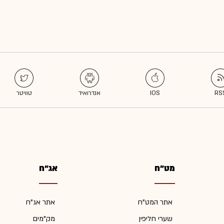
מט"ח
אג"ח
אתר המט"ח
אתר אג"ח
שערי חליפין
מק"מים