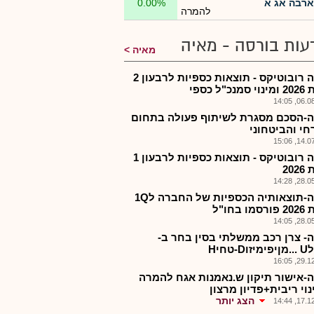
ארבה אג א
0.00%
להמרה
עות בורסה - מאיה
מאיה
ארבה רובוטיקס - תוצאות כספיות לרבעון 2
כ"ל כספי
06.08.2
-הסכם מסגרת לשיתוף פעולה בתחום
חי והביטחוני
14.07.2
ארבה רובוטיקס - תוצאות כספיות לרבעון 1
20
28.05.2
ארבה-תוצאותיה הכספיות של החברה ל1Q
 בחו"ל
28.05.2
- צרן רכב ממשלתי בסין בחר ב-
-טחיH
29.12.2
-אישור תיקון ש.נאמנות אגח להמרה
וי ריבית+פדיון מרצון
הצג יותר
17.12.2