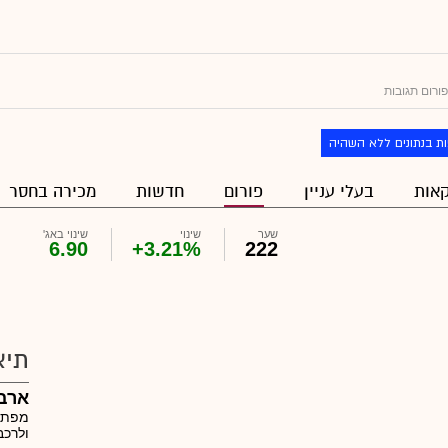
ורום תגובות
ת בנתונים ללא השהיה
אות
בעלי עניין
פורום
חדשות
מכירה בחסר
שער
שינוי
שינוי באג'
6.90
+3.21%
222
תיא
ארב
מפתחת
ולרכב