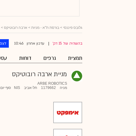
גלובס פיננסי
>
בורסת ת"א - מניות
>
ארבה רובוטיקס
> פ
10:46
בהשהיה של 15 דק'
עדכון אחרון
לצפו
|
תמצית
גרפים
דוחות
עסק
מניית ארבה רובוטיקס
ARBE ROBOTICS
מניה
1179662
תל-אביב
NIS
סוף יום