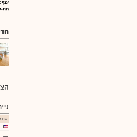
ענף:
תת-ע
חדש
הצע
ניי
שם הנ