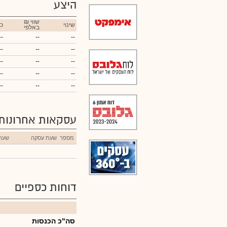
היצע
₪ שווי
שינוי
כ
באלפי
--
--
--
--
--
--
--
--
--
--
--
--
--
--
--
עסקאות אחרונות
מספר
שעת עסקה
שער
דוחות כספיים
סה"כ הכנסות