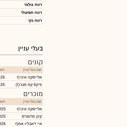
רווח גולמי
רווח תפעולי
רווח נקי
בעלי עניין
קונים
שם בעל עניין
תאר
אלייסקה אינו'(ז
026
(פיק6 קפ מנג'(ז
026
מוכרים
שם בעל עניין
תארי
אלייסקה אינו'(ז
025
קינן פרטנרס
025
איי דאבליו אמ(ז
026