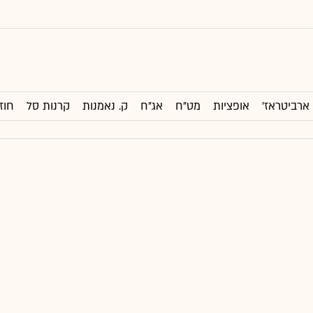
ארביטראז'
אופציות
מט"ח
אג"ח
ק. נאמנות
קרנות סל
חוז