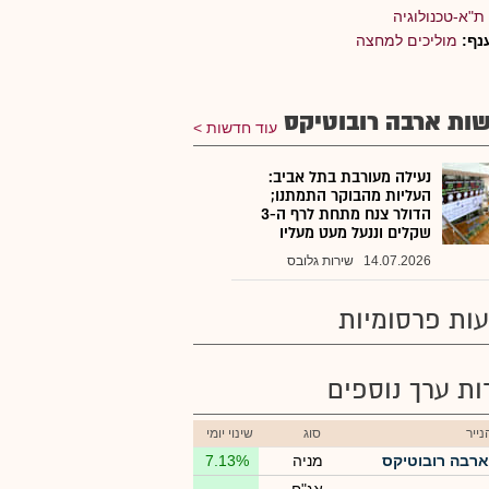
ת"א-טכנולוגיה
נף:
מוליכים למחצה
ות ארבה רובוטיקס
עוד חדשות
נעילה מעורבת בתל אביב:
העליות מהבוקר התמתנו;
הדולר צנח מתחת לרף ה-3
שקלים וננעל מעט מעליו
14.07.2026
שירות גלובס
ות פרסומיות
רות ערך נוספים
ייר
סוג
שינוי יומי
ארבה רובוטיקס
מניה
7.13%