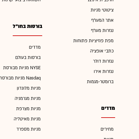
ציטוטי מניות
אתר המעו"ף
בורסות בחו"ל
נגזרות מעו"ף
מפת פוזיציות פתוחות
מדדים
כתבי אופציה
בורסות בעולם
נגזרות דולר
מניות מבורסת NYSE
נגזרות אירו
מניות מבורסת Nasdaq
ברומטר-מגמות
מניות מלונדון
מניות מגרמניה
מדדים
מניות מצרפת
מניות מאיטליה
מחירים
מניות מספרד