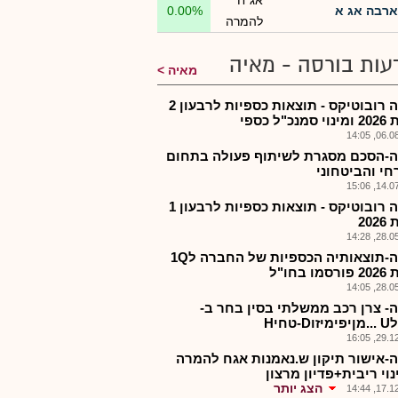
אג"ח
ארבה אג א
0.00%
להמרה
עות בורסה - מאיה
מאיה
ארבה רובוטיקס - תוצאות כספיות לרבעון 2
כ"ל כספי
06.08.2
-הסכם מסגרת לשיתוף פעולה בתחום
חי והביטחוני
14.07.2
ארבה רובוטיקס - תוצאות כספיות לרבעון 1
20
28.05.2
ארבה-תוצאותיה הכספיות של החברה ל1Q
 בחו"ל
28.05.2
- צרן רכב ממשלתי בסין בחר ב-
-טחיH
29.12.2
-אישור תיקון ש.נאמנות אגח להמרה
וי ריבית+פדיון מרצון
הצג יותר
17.12.2