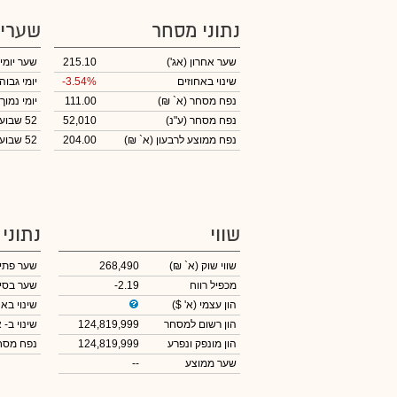
נתוני מסחר
שערי
שער אחרון
(אג')
215.10
שער יומי
שינוי באחוזים
-3.54%
יומי גבוה
נפח מסחר
(א` ₪)
111.00
יומי נמוך
נפח מסחר
(ע"נ)
52,010
52 שבועות גבוה
נפח ממוצע לרבעון (א` ₪)
204.00
52 שבועות נמוך
שווי
נתוני
שווי שוק
(א` ₪)
268,490
שער פתי
מכפיל רווח
-2.19
שער בסי
הון עצמי
(א' $)
שינוי באח
הון רשום למסחר
124,819,999
שינוי
ב- א
הון מונפק ונפרע
124,819,999
נפח מס
שער ממוצע
--