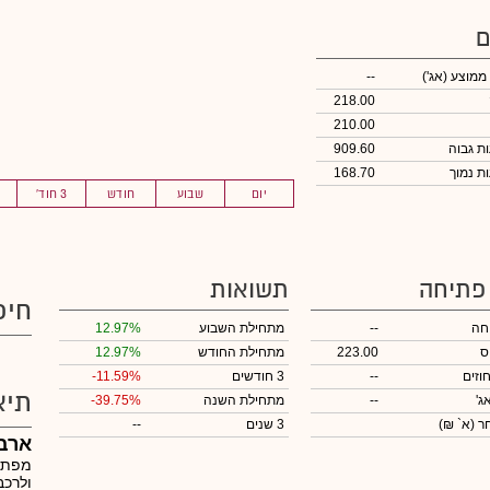
ם
 ממוצע
(אג')
--
218.00
210.00
909.60
168.70
יום
שבוע
חודש
3 חוד'
 פתיחה
תשואות
חיפ
חה
--
מתחילת השבוע
12.97%
ס
223.00
מתחילת החודש
12.97%
וזים
--
3 חודשים
-11.59%
תיא
ג'
--
מתחילת השנה
-39.75%
חר
(א` ₪)
3 שנים
--
ארב
מפתחת
ולרכב