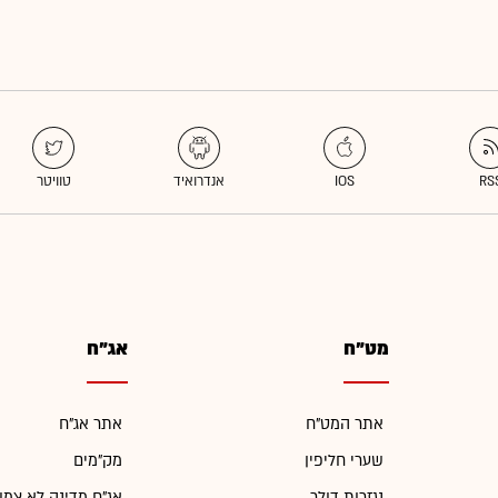
מט"ח
אג"ח
אתר המט"ח
אתר אג"ח
שערי חליפין
מק"מים
נגזרות דולר
אג"ח מדינה לא צמו