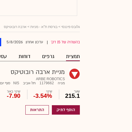
גלובס פיננסי
>
בורסת ת"א - מניות
> ארבה רובוטיקס
5/8/2026
בהשהיה של 15 דק'
עדכון אחרון
|
תמצית
גרפים
דוחות
עסק
מניית ארבה רובוטיקס
ARBE ROBOTICS
מניה
1179662
תל-אביב
NIS
סוף יום
שער
שינוי
שינוי באג'
-7.90
-3.54%
215.1
הוסף לתיק
התראות