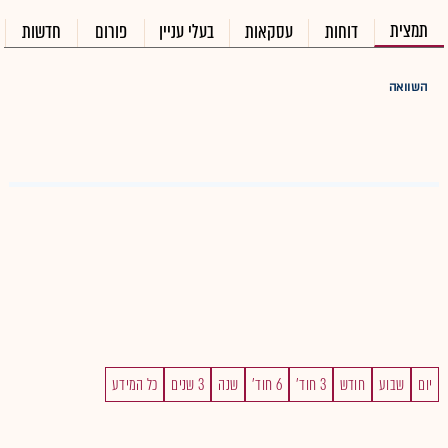
תמצית
דוחות
עסקאות
בעלי עניין
פורום
חדשות
השוואה
יום
שבוע
חודש
3 חוד'
6 חוד'
שנה
3 שנים
כל המידע