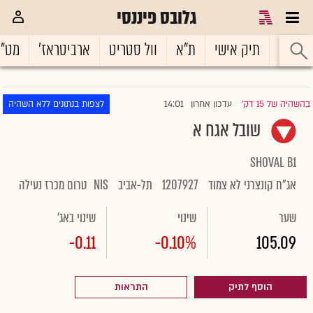
גלובס פיננסי
ראשי
תיק אישי
ת"א
וול סטריט
ארביטראז'
מט"
14:01
בהשהיה של 15 דק'
עדכון אחרון
לצפות בנתונים ללא השהיה
|
שובל אגח א
SHOVAL B1
אג"ח קונצרני לא צמוד
1207927
תל-אביב
NIS
טרום מכרז נעילה
שער
שינוי
שינוי באג'
-0.11
-0.10%
105.09
הוסף לתיק
התראות