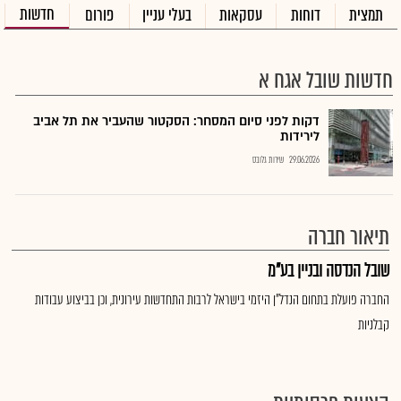
חדשות
תמצית
דוחות
עסקאות
בעלי עניין
פורום
חדשות שובל אגח א
דקות לפני סיום המסחר: הסקטור שהעביר את תל אביב
לירידות
29.06.2026
שירות גלובס
תיאור חברה
שובל הנדסה ובניין בע"מ
החברה פועלת בתחום הנדל"ן היזמי בישראל לרבות התחדשות עירונית, וכן בביצוע עבודות
קבלניות