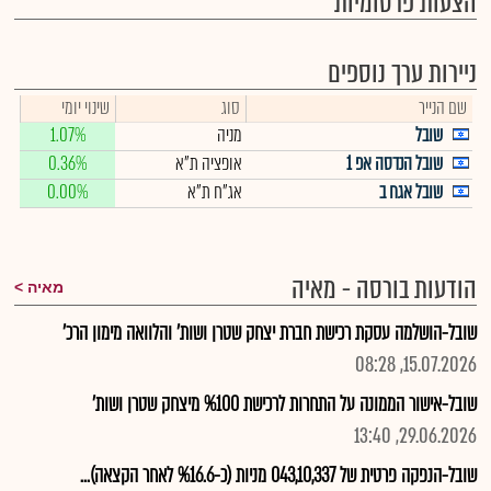
הצעות פרסומיות
ניירות ערך נוספים
שם הנייר
סוג
שינוי יומי
שובל
מניה
1.07%
שובל הנדסה אפ 1
אופציה ת"א
0.36%
שובל אגח ב
אג"ח ת"א
0.00%
הודעות בורסה - מאיה
מאיה
שובל-הושלמה עסקת רכישת חברת יצחק שטרן ושות' והלוואה מימון הרכ'
15.07.2026, 08:28
שובל-אישור הממונה על התחרות לרכישת %100 מיצחק שטרן ושות'
29.06.2026, 13:40
שובל-הנפקה פרטית של 043,10,337 מניות (כ-%16.6 לאחר הקצאה)...