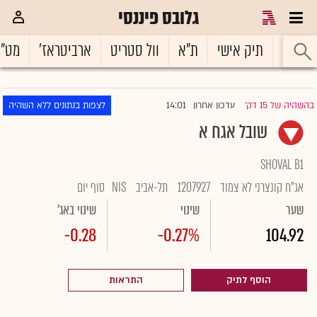
גלובס פיננסי
ראשי
תיק אישי
ת"א
וול סטריט
ארביטראז'
מט"
14:01
בהשהיה של 15 דק'
עדכון אחרון
לצפות בנתונים ללא השהיה
|
שובל אגח א
SHOVAL B1
אג"ח קונצרני לא צמוד
1207927
תל-אביב
NIS
סוף יום
שער
שינוי
שינוי באג'
-0.28
-0.27%
104.92
הוסף לתיק
התראות