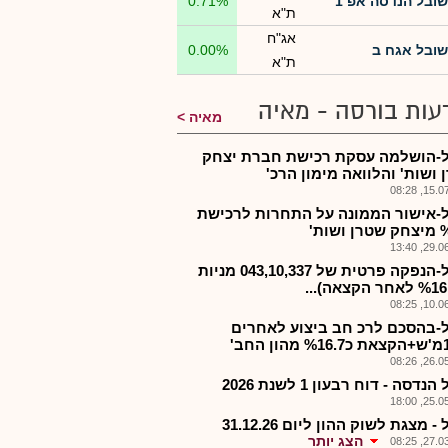
שובל הנדסה אפ 1
0.71%
ת"א
אג"ח
שובל אגח ב
0.00%
ת"א
עות בורסה - מאיה
מאיה
-הושלמה עסקת רכישת חברת יצחק
 ושות' והלוואה מימון הרכ'
15.07.2
-אישור הממונה על התחרות לרכישת
שות'
29.06.2
שובל-הנפקה פרטית של 043,10,337 מניות
10.06.2
-בהסכם לרכ חב ביצוע לאחרים
26.05.2
נדסה - דוח רבעון 1 לשנת 2026
25.05.2
 מצגת לשוק ההון ליום 31.12.26
הצג יותר
27.03.2