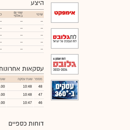
היצע
₪ שווי
שינוי
כ
באלפי
--
--
--
--
--
--
--
--
--
--
--
--
--
--
--
עסקאות אחרונות
מספר
שעת עסקה
שער
.00
10:48
48
.00
10:48
47
.00
10:47
46
דוחות כספיים