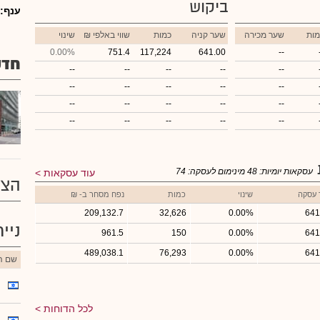
ביקוש
ענף:
מות
שער מכירה
שער קניה
כמות
₪ שווי באלפי
שינוי
0.00%
751.4
117,224
641.00
--
חדש
--
--
--
--
--
--
--
--
--
--
--
--
--
--
--
--
--
--
--
--
עסקאות יומיות:
48
מינימום לעסקה:
74
עוד עסקאות
הצע
 עסקה
שינוי
כמות
נפח מסחר ב- ₪
209,132.7
32,626
0.00%
641
ניי
961.5
150
0.00%
641
489,038.1
76,293
0.00%
641
שם הנ
לכל הדוחות