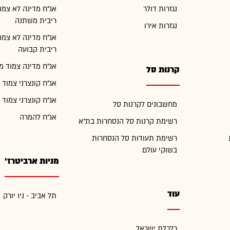
נגזרות דולר
אג"ח מדינה לא צמו
ריבית משתנה
נגזרות אירו
אג"ח מדינה לא צמו
ריבית קבועה
אג"ח מדינה צמוד מ
קרנות סל
אג"ח קונצרני צמוד 
אג"ח קונצרני צמוד 
מחשבונים לקרנות סל
אג"ח להמרה
רשימת קרנות סל הנסחרות בת"א
רשימת תעודות סל הנסחרות
בשוקי עולם
מניות ארביטרז'
עוד
תל אביב - ניו יורק
כלכלת ישראל