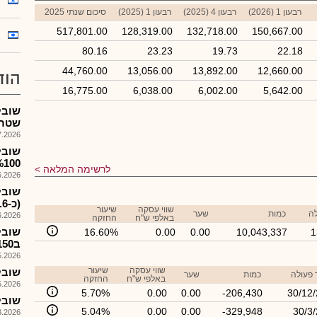
רבעון 1 (2026)
רבעון 4 (2025)
רבעון 1 (2025)
סיכום שנתי 2025
517,801.00
128,319.00
132,718.00
150,667.00
80.16
23.23
19.73
22.18
44,760.00
13,056.00
13,892.00
12,660.00
הוד
16,775.00
6,038.00
6,002.00
5,642.00
שובל
שטרן
026, 08:28
שובל
%100 מיצחק שטרן ו
לרשימה המלאה
026, 13:40
(כ-%16.6 לאחר הקצאה)...
שווי עסקה
שיעור
לה
כמות
שער
026, 08:25
באלפי ש"ח
החזקה
שובל
16.60%
0.00
0.00
10,043,337
1
ב150מ'ש+הקצאת כ%16.7 מהון החב'
026, 08:26
שווי עסקה
שיעור
שובל ה
 פעולה
כמות
שער
באלפי ש"ח
החזקה
026, 18:00
5.70%
0.00
0.00
-206,430
30/12
שובל -
5.04%
0.00
0.00
-329,948
30/3
026, 08:25