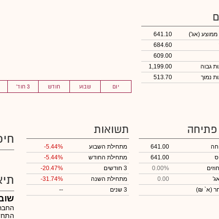
ם
 ממוצע
(אג')
641.10
684.60
609.00
1,199.00
513.70
יום
שבוע
חודש
3 חוד'
 פתיחה
תשואות
חיפ
חה
641.00
מתחילת השבוע
-5.44%
ס
641.00
מתחילת החודש
-5.44%
וזים
0.00%
3 חודשים
-20.47%
תיא
ג'
0.00
מתחילת השנה
-31.74%
חר
(א` ₪)
3 שנים
--
שובל
החברה
התחדש