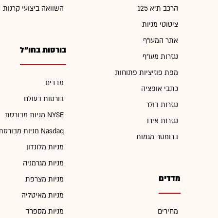
הרכב ת"א 125
השוואה ביצועי קרנות
ציטוטי מניות
אתר המעו"ף
בורסות בחו"ל
נגזרות מעו"ף
מפת פוזיציות פתוחות
מדדים
כתבי אופציה
בורסות בעולם
נגזרות דולר
מניות מבורסת NYSE
נגזרות אירו
מניות מבורסת Nasdaq
ברומטר-מגמות
מניות מלונדון
מניות מגרמניה
מדדים
מניות מצרפת
מניות מאיטליה
מחירים
מניות מספרד