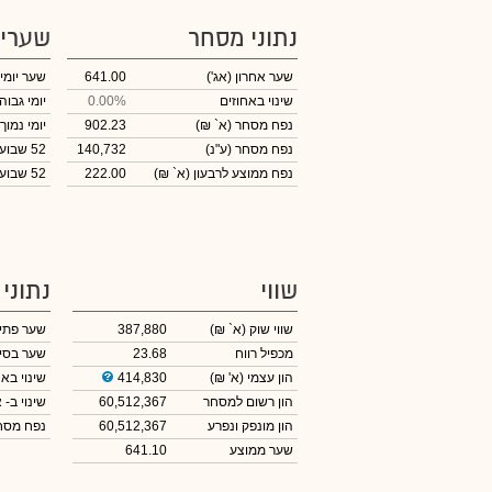
נתוני מסחר
שערי
שער אחרון
(אג')
641.00
שער יומי
שינוי באחוזים
0.00%
יומי גבוה
נפח מסחר
(א` ₪)
902.23
יומי נמוך
נפח מסחר
(ע"נ)
140,732
52 שבועות גבוה
נפח ממוצע לרבעון (א` ₪)
222.00
52 שבועות נמוך
שווי
נתוני
שווי שוק
(א` ₪)
387,880
שער פתי
מכפיל רווח
23.68
שער בסי
הון עצמי
(א' ₪)
414,830
שינוי באח
הון רשום למסחר
60,512,367
שינוי
ב- א
הון מונפק ונפרע
60,512,367
נפח מס
שער ממוצע
641.10