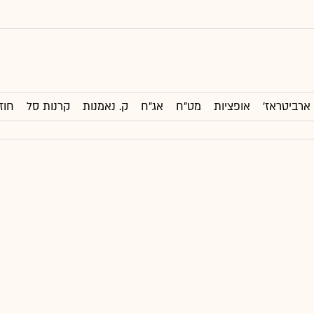
ארביטראז'
אופציות
מט"ח
אג"ח
ק. נאמנות
קרנות סל
חוז