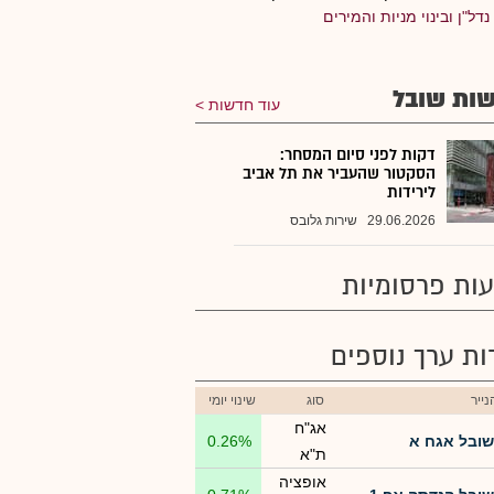
נדל"ן ובינוי מניות והמירים
ות שובל
עוד חדשות
דקות לפני סיום המסחר:
הסקטור שהעביר את תל אביב
לירידות
29.06.2026
שירות גלובס
ות פרסומיות
רות ערך נוספים
ייר
סוג
שינוי יומי
אג"ח
שובל אגח א
0.26%
ת"א
אופציה