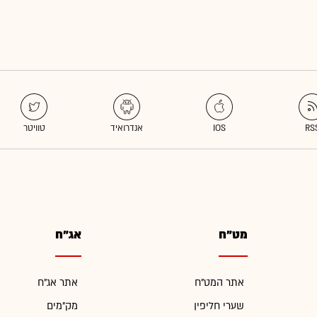
מט"ח
אג"ח
אתר המט"ח
אתר אג"ח
שערי חליפין
מק"מים