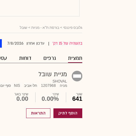
גלובס פיננסי
>
בורסת ת"א - מניות
> שובל
7/8/2026
בהשהיה של 15 דק'
עדכון אחרון
|
תמצית
גרפים
דוחות
עסק
מניית שובל
SHOVAL
מניה
1207968
תל-אביב
NIS
סוף יום
שער
שינוי
שינוי באג'
0.00
0.00%
641
הוסף לתיק
התראות