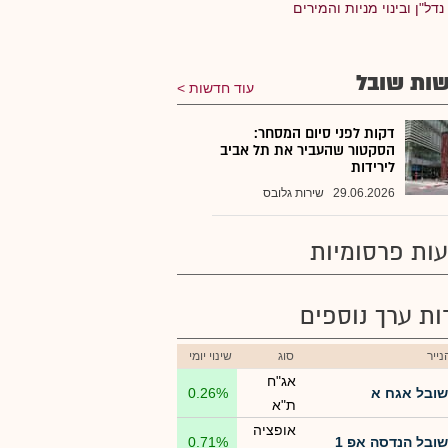
נדל"ן ובינוי מניות והמירים
ות שובל
עוד חדשות
דקות לפני סיום המסחר:
הסקטור שהעביר את תל אביב
לירידות
29.06.2026
שירות גלובס
ות פרסומיות
רות ערך נוספים
ייר
סוג
שינוי יומי
אג"ח
שובל אגח א
0.26%
ת"א
אופציה
שובל הנדסה אפ 1
0.71%