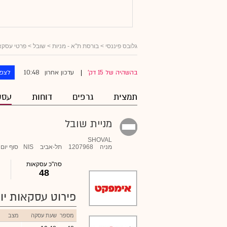
גלובס פיננסי
>
בורסת ת"א - מניות
>
שובל
> פרטי עסקא
10:48
בהשהיה של 15 דק'
עדכון אחרון
לצפו
|
תמצית
גרפים
דוחות
עסק
מניית שובל
SHOVAL
מניה
1207968
תל-אביב
NIS
סוף יום
סה"כ עסקאות
48
פירוט עסקאות יומ
מספר
שעת עסקה
מצב