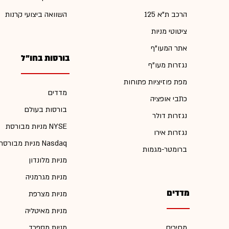
הרכב ת"א 125
השוואה ביצועי קרנות
ציטוטי מניות
אתר המעו"ף
בורסות בחו"ל
נגזרות מעו"ף
מפת פוזיציות פתוחות
מדדים
כתבי אופציה
בורסות בעולם
נגזרות דולר
מניות מבורסת NYSE
נגזרות אירו
מניות מבורסת Nasdaq
ברומטר-מגמות
מניות מלונדון
מניות מגרמניה
מדדים
מניות מצרפת
מניות מאיטליה
מחירים
מניות מספרד