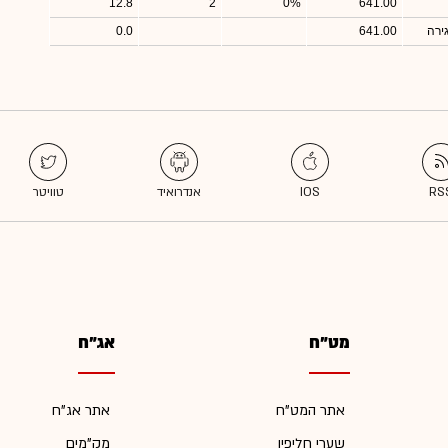
12.8
2
0%
641.00
ירה
641.00
0.0
מט"ח
אג"ח
אתר המט"ח
אתר אג"ח
שערי חליפין
מק"מים