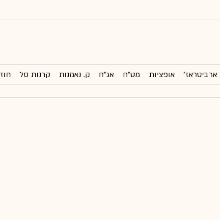
ארביטראז'
אופציות
מט"ח
אג"ח
ק. נאמנות
קרנות סל
חוזי