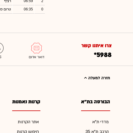
2
06:59
רציף
0
06:35
טרום סג
צרו איתנו קשר
*5988
חזרה למעלה
הבורסה בת"א
קרנות נאמנות
מדדי ת"א
אתר הקרנות
הרכב ת"א 35
חיפוש קרנות