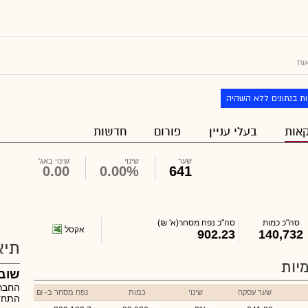
ות
ת בנתונים ללא השהיה
אות
בעלי עניין
פורום
חדשות
שער
שינוי
שינוי באג'
0.00
0.00%
641
סה"כ כמות
סה"כ נפח מסחר
(א' ₪)
אקסל
902.23
140,732
תיא
יות
שובל
החברה
שער עסקה
שינוי
כמות
נפח מסחר ב- ₪
התחדש