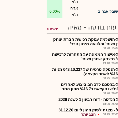
ת"א
אג"ח
שובל אגח ב
0.00%
ת"א
עות בורסה - מאיה
מאיה
-הושלמה עסקת רכישת חברת יצחק
 ושות' והלוואה מימון הרכ'
15.07.2
-אישור הממונה על התחרות לרכישת
שות'
29.06.2
שובל-הנפקה פרטית של 043,10,337 מניות
10.06.2
-בהסכם לרכ חב ביצוע לאחרים
26.05.2
נדסה - דוח רבעון 1 לשנת 2026
25.05.2
 מצגת לשוק ההון ליום 31.12.26
הצג יותר
27.03.2