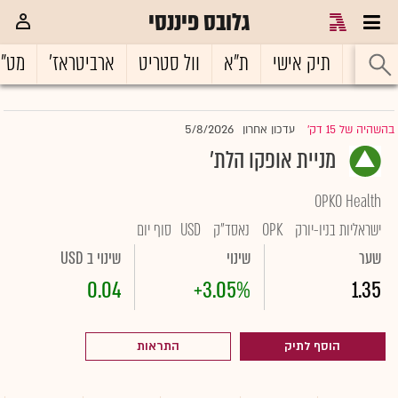
גלובס פיננסי
ראשי
תיק אישי
ת"א
וול סטריט
ארביטראז'
מט"
5/8/2026
בהשהיה של 15 דק'
עדכון אחרון
|
מניית אופקו הלת'
OPKO Health
ישראליות בניו-יורק
OPK
נאסד"ק
USD
סוף יום
שער
שינוי
שינוי ב USD
0.04
+3.05%
1.35
הוסף לתיק
התראות