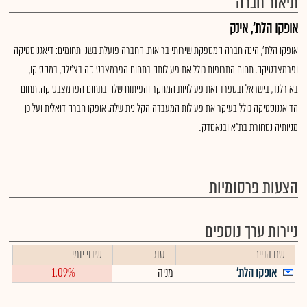
תיאור חברה
אופקו הלת', אינק
אופקו הלת', הינה חברה המספקת שירותי בריאות. החברה פועלת בשני תחומים: דיאגנוסטיקה
ופרמצבטיקה. תחום התרופות כולל את פעילותה בתחום הפרמצבטיקה בצ'ילה, במקסיקו,
באירלנד, בישראל ובספרד ואת פעילויות המחקר והפיתוח שלה בתחום הפרמצבטיקה. תחום
הדיאגנוסטיקה כולל בעיקר את פעילות המעבדה הקלינית שלה. אופקו חברה דואלית ועל כן
מניותיה נסחורת בת"א ובנאסדק..
הצעות פרסומיות
ניירות ערך נוספים
שם הנייר
סוג
שינוי יומי
אופקו הלת'
מניה
-1.09%