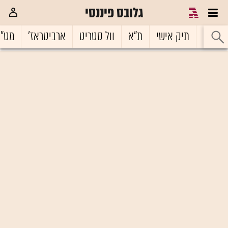
גלובס פיננסי
ראשי
תיק אישי
ת"א
וול סטריט
ארביטראז'
מט"