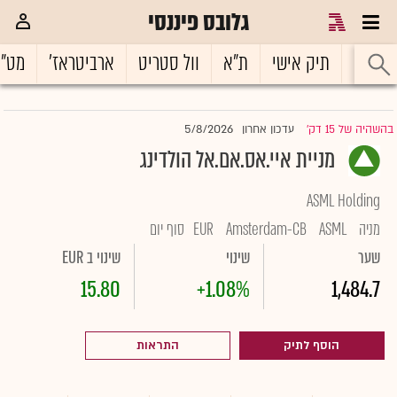
גלובס פיננסי
ראשי
תיק אישי
ת"א
וול סטריט
ארביטראז'
מט"
5/8/2026
בהשהיה של 15 דק'
עדכון אחרון
|
מניית איי.אס.אם.אל הולדינג
ASML Holding
מניה
ASML
Amsterdam-CB
EUR
סוף יום
שער
שינוי
שינוי ב EUR
15.80
+1.08%
1,484.7
הוסף לתיק
התראות