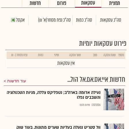
עסקאות
תמצית
פורום
חדשות
סה"כ עסקאות
סה"כ כמות
סה"כ נפח מסחר
(א' ₪)
אקסל
פירוט עסקאות יומיות
מספר
שעת עסקה
מצב
שער עסקה
שינוי
כמות
נפח מסחר ב- ₪
אין עסקאות
חדשות איי.אס.אם.אל הול...
עוד חדשות
נעילה אדומה בארה"ב; נטפליקס צללה, מניות הטכנולוגיה
והשבבים נפלו
17.07.2026
שירות גלובס
וול סטריט ננעלה בעליות שערים מתונות, בעוד שוק