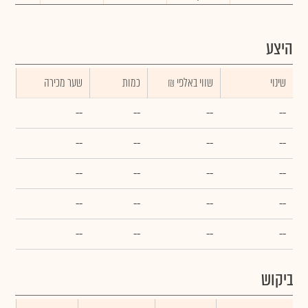
היצע
שינוי
₪ שווי באלפי
כמות
שער מכירה
--
--
--
--
--
--
--
--
--
--
--
--
--
--
--
--
--
--
--
--
ביקוש