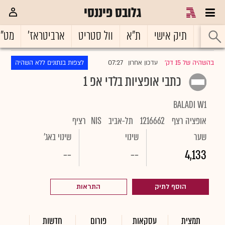
גלובס פיננסי
ראשי
תיק אישי
ת"א
וול סטריט
ארביטראז'
מט"
07:27
בהשהיה של 15 דק'
עדכון אחרון
לצפות בנתונים ללא השהיה
|
כתבי אופציות בלדי אפ 1
BALADI W1
אופציה רצף
1216662
תל-אביב
NIS
רציף
שער
שינוי
שינוי באג'
--
--
4,133
הוסף לתיק
התראות
תמצית
עסקאות
פורום
חדשות