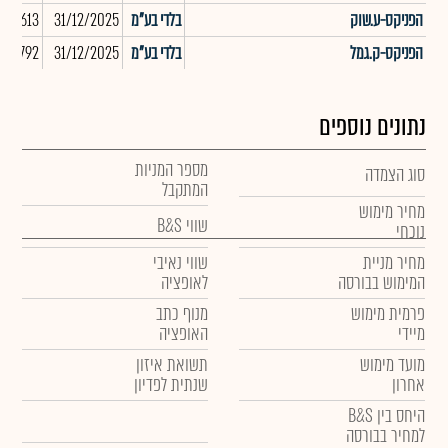
הפניקס-ע.שוק
בלדי בע"מ
31/12/2025
-4,613
הפניקס-ק.גמל
בלדי בע"מ
31/12/2025
658,792
נתונים נוספים
מספר המניות
סוג הצמדה
המתקבל
מחיר מימוש
שווי B&S
נוכחי
מחיר מניית
שווי נאיבי
המימוש בבורסה
לאופציה
פרמית מימוש
מנוף כתב
מיידי
האופציה
מועד מימוש
תשואת איזון
אחרון
שנתית לפדיון
היחס בין B&S
למחיר בבורסה